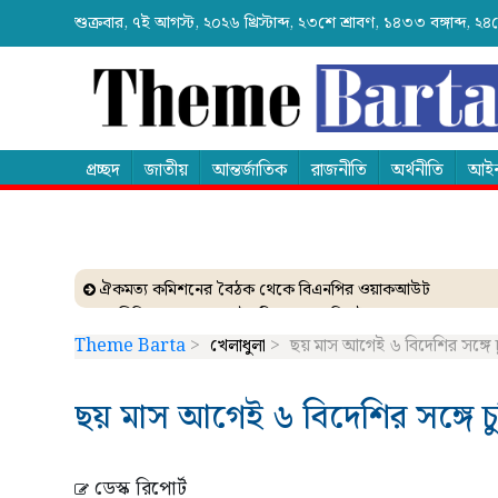
শুক্রবার, ৭ই আগস্ট, ২০২৬ খ্রিস্টাব্দ, ২৩শে শ্রাবণ, ১৪৩৩ বঙ্গাব্দ,
প্রচ্ছদ
জাতীয়
আন্তর্জাতিক
রাজনীতি
অর্থনীতি
আইন
ঐকমত্য কমিশনের বৈঠক থেকে বিএনপির ওয়াকআউট
এনসিপির সমাবেশে ছোটাছুটি, ড্রোনকে মিসাইল ভেবে গুজব
ব্যাংকে তাণ্ডব চালালো এক আওয়ামী লীগ নেতা!
Theme Barta
>
খেলাধুলা
>
ছয় মাস আগেই ৬ বিদেশির সঙ্গে চু
দেশেই তৈরি হচ্ছে আন্তর্জাতিক মানের এক্সপ্যান্ডার
নেত্রকোনায় গিয়ে বাবরের উপর ক্ষোভ ঝাড়লেন নাসির
ছয় মাস আগেই ৬ বিদেশির সঙ্গে চুক
ডেস্ক রিপোর্ট