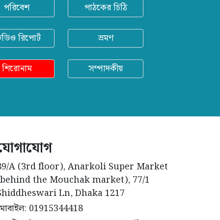
পরিবেশ
পাঠকের চিঠি
িডিও রিপোর্ট
ভ্রমণ
শিরোনাম
সম্পাদকীয়
যোগাযোগ
89/A (3rd floor), Anarkoli Super Market
(behind the Mouchak market), 77/1
Shiddheswari Ln, Dhaka 1217
মোবাইল: 01915344418