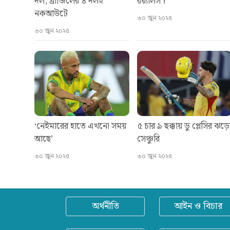
দল, ব্রাজিলের ৪ দলই
রয়্যালস’!
নকআউটে
৩০ জুন ২০২৫
৩০ জুন ২০২৫
‘নেইমারের হাতে এখনো সময়
৫ চার ৯ ছক্কায় ডু প্লেসির ঝড়
আছে’
সেঞ্চুরি
৩০ জুন ২০২৫
৩০ জুন ২০২৫
অর্থনীতি
আইন ও বিচার