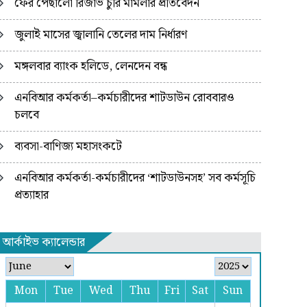
ফের পেছালো রিজার্ভ চুরি মামলার প্রতিবেদন
জুলাই মাসের জ্বালানি তেলের দাম নির্ধারণ
মঙ্গলবার ব্যাংক হলিডে, লেনদেন বন্ধ
এনবিআর কর্মকর্তা–কর্মচারীদের শাটডাউন রোববারও
চলবে
ব্যবসা-বাণিজ্য মহাসংকটে
এনবিআর কর্মকর্তা-কর্মচারীদের ‘শাটডাউনসহ’ সব কর্মসূচি
প্রত্যাহার
আর্কাইভ ক্যালেন্ডার
Mon
Tue
Wed
Thu
Fri
Sat
Sun