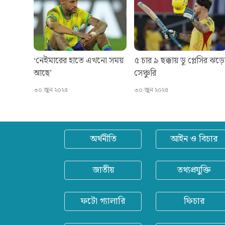
‘নেইমারের হাতে এখনো সময়
৫ চার ৯ ছক্কায় ডু প্লেসির ঝড়
আছে’
সেঞ্চুরি
৩০ জুন ২০২৫
৩০ জুন ২০২৫
অর্থনীতি
আইন ও বিচার
জাতীয়
তথ্যপ্রযুক্তি
ফটো গ্যালারি
ফিচার