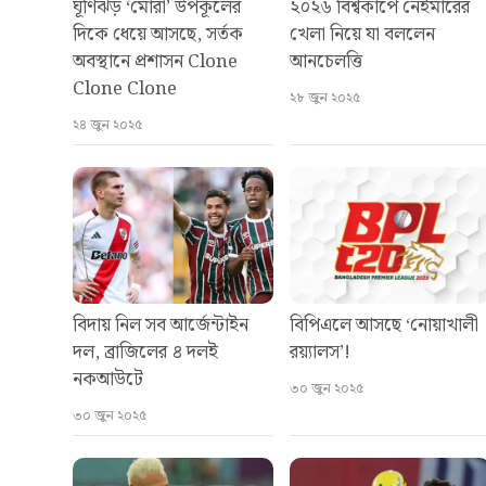
ঘূর্ণিঝড় ‘মোরা’ উপকূলের
২০২৬ বিশ্বকাপে নেইমারের
দিকে ধেয়ে আসছে, সর্তক
খেলা নিয়ে যা বললেন
অবস্থানে প্রশাসন Clone
আনচেলত্তি
Clone Clone
২৮ জুন ২০২৫
২৪ জুন ২০২৫
বিদায় নিল সব আর্জেন্টাইন
বিপিএলে আসছে ‘নোয়াখালী
দল, ব্রাজিলের ৪ দলই
রয়্যালস’!
নকআউটে
৩০ জুন ২০২৫
৩০ জুন ২০২৫