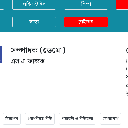
লাইফস্টাইল
শিক্ষা
স্বাস্থ্য
স্লাইডার
সম্পাদক (ডেমো)
এস এ ফারুক
বিজ্ঞাপন
গোপনীয়তা নীতি
শর্তাবলি ও নীতিমালা
যোগাযোগ