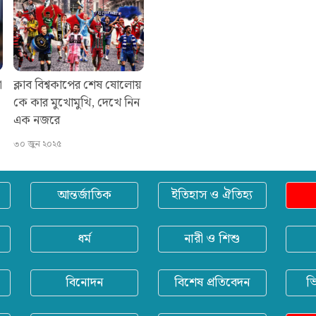
ো
ক্লাব বিশ্বকাপের শেষ ষোলোয়
কে কার মুখোমুখি, দেখে নিন
এক নজরে
৩০ জুন ২০২৫
আন্তর্জাতিক
ইতিহাস ও ঐতিহ্য
ধর্ম
নারী ও শিশু
বিনোদন
বিশেষ প্রতিবেদন
ভ