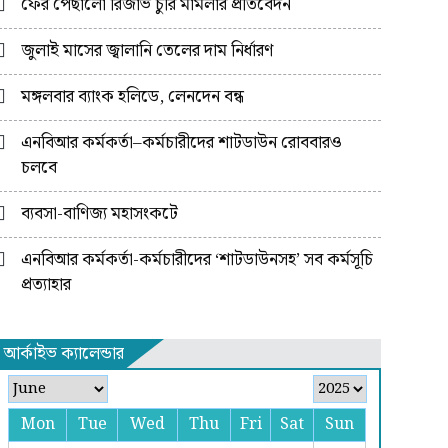
ফের পেছালো রিজার্ভ চুরি মামলার প্রতিবেদন
জুলাই মাসের জ্বালানি তেলের দাম নির্ধারণ
মঙ্গলবার ব্যাংক হলিডে, লেনদেন বন্ধ
এনবিআর কর্মকর্তা–কর্মচারীদের শাটডাউন রোববারও
চলবে
ব্যবসা-বাণিজ্য মহাসংকটে
এনবিআর কর্মকর্তা-কর্মচারীদের ‘শাটডাউনসহ’ সব কর্মসূচি
প্রত্যাহার
আর্কাইভ ক্যালেন্ডার
Mon
Tue
Wed
Thu
Fri
Sat
Sun