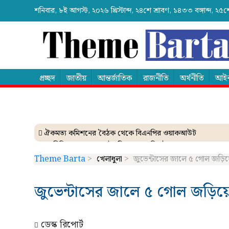
শনিবার, ৮ই আগস্ট, ২০২৬ খ্রিস্টাব্দ, ২৪শে শ্রাবণ, ১৪৩৩ বঙ্গাব্দ, 
প্রচ্ছদ
জাতীয়
আন্তর্জাতিক
রাজনীতি
অর্থনীতি
আইন
ঐকমত্য কমিশনের বৈঠক থেকে বিএনপির ওয়াকআউট
এনসিপির সমাবেশে ছোটাছুটি, ড্রোনকে মিসাইল ভেবে গুজব
ব্যাংকে তাণ্ডব চালালো এক আওয়ামী লীগ নেতা!
Theme Barta
>
খেলাধুলা
>
জুভেন্টাসের জালে ৫ গোল জড়িয়ে গ্
দেশেই তৈরি হচ্ছে আন্তর্জাতিক মানের এক্সপ্যান্ডার
নেত্রকোনায় গিয়ে বাবরের উপর ক্ষোভ ঝাড়লেন নাসির
জুভেন্টাসের জালে ৫ গোল জড়িয়ে গ্
ডেস্ক রিপোর্ট