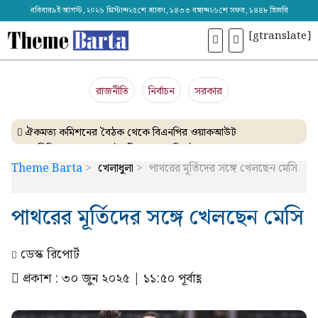
রবিবার৯ই আগস্ট, ২০২৬ খ্রিস্টাব্দ২৫শে শ্রাবণ, ১৪৩৩ বঙ্গাব্দ২৬শে সফর, ১৪৪৮ হিজরি
[gtranslate]
রাজনীতি
নির্বাচন
সরকার
ঐকমত্য কমিশনের বৈঠক থেকে বিএনপির ওয়াকআউট
এনসিপির সমাবেশে ছোটাছুটি, ড্রোনকে মিসাইল ভেবে গুজব
ব্যাংকে তাণ্ডব চালালো এক আওয়ামী লীগ নেতা!
Theme Barta
>
খেলাধুলা
>
পাথরের মূর্তিদের সঙ্গে খেলছেন মেসি
দেশেই তৈরি হচ্ছে আন্তর্জাতিক মানের এক্সপ্যান্ডার
নেত্রকোনায় গিয়ে বাবরের উপর ক্ষোভ ঝাড়লেন নাসির
পাথরের মূর্তিদের সঙ্গে খেলছেন মেসি
ডেস্ক রিপোর্ট
প্রকাশ : ৩০ জুন ২০২৫ | ১১:৫০ পূর্বাহ্ণ