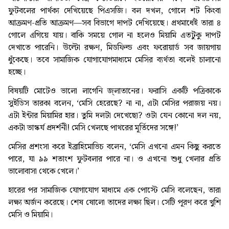
ফুটবলের পার্থক্য দেখিয়েছে পিএসজি। বল দখল, গোলে শট কিংবা
আক্রমণ-প্রতি আক্রমণ—সব বিভাগে দাপট দেখিয়েছে। প্রথমার্ধেই তারা ৪
গোলে এগিয়ে যায়। বাকি সময়ে গোল না হলেও মিয়ামি এতটুকু দাপট
দেখাতে পারেনি। উল্টো রক্ষণ, মিডফিল্ড এবং ফরোয়ার্ড সব জায়গায়
ধুঁকেছে। তবে সামাজিক যোগাযোগমাধ্যমে মেসির ব্যর্থতা বলেই চালানো
হচ্ছে।
বিষয়টি মোটেও ভালো লাগেনি জ্লাতানের। ফরাসি একটি পত্রিকাকে
সুইডিস তারকা বলেন, ‘মেসি হেরেছে? না না, এটা মেসির পরাজয় নয়।
এটা ইন্টার মিয়ামির হার। তুমি দলটা দেখেছো? ওটা যেন কোনো দল নয়,
একটা ভাস্কর্য প্রদর্শনী! মেসি খেলছে পাথরের মূর্তিদের সঙ্গে!’
‎মেসির প্রশংসা করে ইব্রাহিমোভিচ বলেন, ‘মেসি এখনো এমন কিছু করতে
পারে, যা ৯৯ শতাংশ ফুটবলার পারে না। ও এখনো শুধু খেলার প্রতি
ভালোবাসা থেকে খেলে।’
হারের পর সামাজিক যোগাযোগ মাধ্যমে এক পোস্টে মেসি বলেছেন, তারা
লক্ষ্য অর্জন করেছে। শেষ ষোলো তাদের লক্ষ্য ছিল। সেটি পূরণ করে খুশি
মেসি ও মিয়ামি।