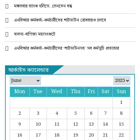
মঙ্গলবার ব্যাংক হলিডে, লেনদেন বন্ধ
এনবিআর কর্মকর্তা–কর্মচারীদের শাটডাউন রোববারও চলবে
ব্যবসা-বাণিজ্য মহাসংকটে
এনবিআর কর্মকর্তা-কর্মচারীদের ‘শাটডাউনসহ’ সব কর্মসূচি প্রত্যাহার
আর্কাইভ ক্যালেন্ডার
Mon
Tue
Wed
Thu
Fri
Sat
Sun
1
2
3
4
5
6
7
8
9
10
11
12
13
14
15
16
17
18
19
20
21
22