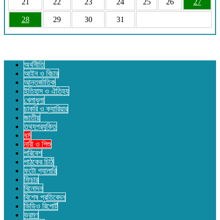
21
22
23
24
25
26
27
28
29
30
31
অর্থনীতি
আইন ও বিচার
আন্তর্জাতিক
ইতিহাস ও ঐতিহ্য
খেলাধুলা
চাকরি ও ক্যারিয়ার
জাতীয়
তথ্যপ্রযুক্তি
ধর্ম
নারী ও শিশু
পরিবেশ
পাঠকের চিঠি
ফটো গ্যালারি
ফিচার
বিনোদন
বিশেষ প্রতিবেদন
ভিডিও রিপোর্ট
ভ্রমণ