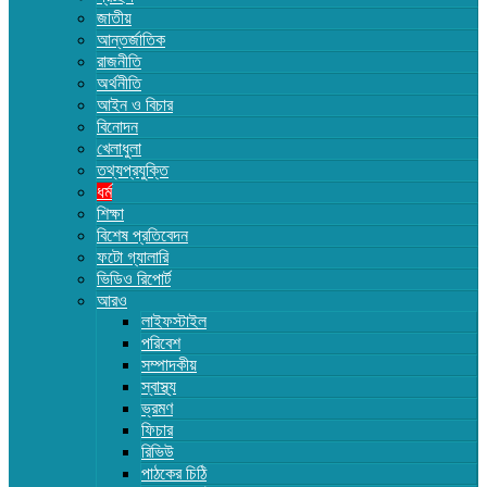
জাতীয়
আন্তর্জাতিক
রাজনীতি
অর্থনীতি
আইন ও বিচার
বিনোদন
খেলাধুলা
তথ্যপ্রযুক্তি
ধর্ম
শিক্ষা
বিশেষ প্রতিবেদন
ফটো গ্যালারি
ভিডিও রিপোর্ট
আরও
লাইফস্টাইল
পরিবেশ
সম্পাদকীয়
স্বাস্থ্য
ভ্রমণ
ফিচার
রিভিউ
পাঠকের চিঠি