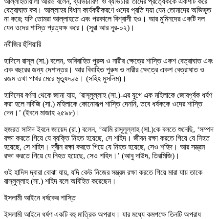
আল্লাহতায়ালা আরও বলেন, ব্যভিচারিণী ও ব্যভিচারী তাদের প্রত্যেককে একশটি করে
বেত্রাঘাত কর। আল্লাহর বিধান কার্যকরীকরণে ওদের প্রতি দয়া যেন তোমাদের অভিভূত
না করে; যদি তোমরা আল্লাহতে এবং পরকালে বিশ্বাসী হও। আর মুমিনদের একটি দল
যেন ওদের শাস্তি প্রত্যক্ষ করে। (সূরা আর নূর-০২)।
নবীজির হুঁশিয়ারি
হাদিসে রাসূল (সা.) বলেন, অবিবাহিত পুরুষ ও নারীর ক্ষেত্রে শাস্তি একশ বেত্রাঘাত এবং
এক বছরের জন্য দেশান্তর। আর বিবাহিত পুরুষ ও নারীর ক্ষেত্রে একশ বেত্রাঘাত ও
রজম তথা পাথর মেরে মৃত্যুদণ্ড। (সহিহ মুসলিম)।
হাদিসের বর্ণনা থেকে জানা যায়, ‘রাসূলুল্লাহ (সা.)-এর যুগে এক মহিলাকে জোরপূর্বক ধর্ষণ
করা হলে নবিজি (সা.) মহিলাকে কোনোরূপ শাস্তি দেননি, তবে ধর্ষককে ওদের শাস্তি
দেন।’ (ইবনে মাজাহ ২৫৯৮)।
হজরত সাঈদ ইবনে জায়েদ (রা.) বলেন, ‘আমি রাসূলুল্লাহ (সা.)কে বলতে শুনেছি, ‘সম্পদ
রক্ষা করতে গিয়ে যে ব্যক্তি নিহত হয়েছে, সে শহিদ। জীবন রক্ষা করতে গিয়ে যে নিহত
হয়েছে, সে শহিদ। দ্বীন রক্ষা করতে গিয়ে যে নিহত হয়েছে, সেও শহিদ। আর সম্ভ্রম
রক্ষা করতে গিয়ে যে নিহত হয়েছে, সেও শহিদ।’ (আবু দাউদ, তিরমিজি)।
ওই হাদিস দ্বারা বোঝা যায়, যদি কেউ নিজের সম্ভ্রম রক্ষা করতে গিয়ে মারা যায় তাকে
রাসূলুল্লাহ (সা.) শহিদ বলে অবিহিত করেছেন।
ইসলামী আইনে ধর্ষকের শাস্তি
ইসলামী আইনে ধর্ষণ একটি বহু মাত্রিক অপরাধ। যার মধ্যে কমপক্ষে তিনটি অপরাধ