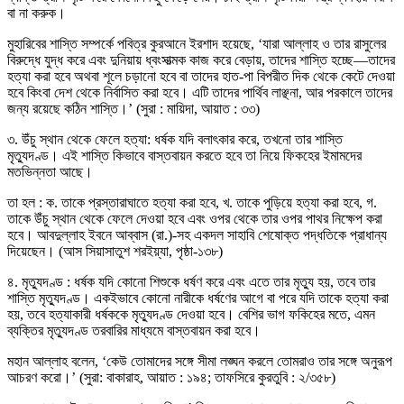
বা না করুক।
মুহারিবের শাস্তি সম্পর্কে পবিত্র কুরআনে ইরশাদ হয়েছে, ‘যারা আল্লাহ ও তার রাসুলের
বিরুদ্ধে যুদ্ধ করে এবং দুনিয়ায় ধ্বংসাত্মক কাজ করে বেড়ায়, তাদের শাস্তি হচ্ছে—তাদের
হত্যা করা হবে অথবা শূলে চড়ানো হবে বা তাদের হাত-পা বিপরীত দিক থেকে কেটে দেওয়া
হবে কিংবা দেশ থেকে নির্বাসিত করা হবে। এটি তাদের পার্থিব লাঞ্ছনা, আর পরকালে তাদের
জন্য রয়েছে কঠিন শাস্তি।’ (সুরা : মায়িদা, আয়াত : ৩৩)
৩. উঁচু স্থান থেকে ফেলে হত্যা: ধর্ষক যদি বলাৎকার করে, তখনো তার শাস্তি
মৃত্যুদণ্ড। এই শাস্তি কিভাবে বাস্তবায়ন করতে হবে তা নিয়ে ফিকহের ইমামদের
মতভিন্নতা আছে।
তা হল : ক. তাকে প্রস্তারাঘাতে হত্যা করা হবে, খ. তাকে পুড়িয়ে হত্যা করা হবে, গ.
তাকে উঁচু স্থান থেকে ফেলে দেওয়া হবে এবং ওপর থেকে তার ওপর পাথর নিক্ষেপ করা
হবে। আবদুল্লাহ ইবনে আব্বাস (রা.)-সহ একদল সাহাবি শেষোক্ত পদ্ধতিকে প্রাধান্য
দিয়েছেন। (আস সিয়াসাতুশ শরইয়্যা, পৃষ্ঠা-১৩৮)
৪. মৃত্যুদণ্ড : ধর্ষক যদি কোনো শিশুকে ধর্ষণ করে এবং এতে তার মৃত্যু হয়, তবে তার
শাস্তি মৃত্যুদণ্ড। একইভাবে কোনো নারীকে ধর্ষণের আগে বা পরে যদি তাকে হত্যা করা
হয়, তবে হত্যাকারী ধর্ষককে মৃত্যুদণ্ড দেওয়া হবে। বেশির ভাগ ফকিহের মতে, এমন
ব্যক্তির মৃত্যুদণ্ড তরবারির মাধ্যমে বাস্তবায়ন করা হবে।
মহান আল্লাহ বলেন, ‘কেউ তোমাদের সঙ্গে সীমা লঙ্ঘন করলে তোমরাও তার সঙ্গে অনুরূপ
আচরণ করো।’ (সুরা: বাকারাহ, আয়াত : ১৯৪; তাফসিরে কুরতুবি : ২/৩৫৮)