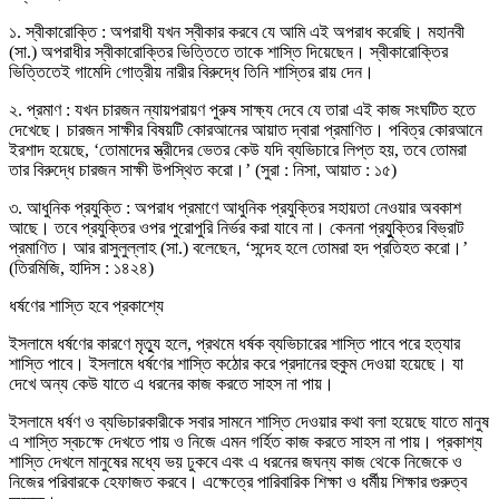
১. স্বীকারোক্তি : অপরাধী যখন স্বীকার করবে যে আমি এই অপরাধ করেছি। মহানবী
(সা.) অপরাধীর স্বীকারোক্তির ভিত্তিতে তাকে শাস্তি দিয়েছেন। স্বীকারোক্তির
ভিত্তিতেই গামেদি গোত্রীয় নারীর বিরুদ্ধে তিনি শাস্তির রায় দেন।
২. প্রমাণ : যখন চারজন ন্যায়পরায়ণ পুরুষ সাক্ষ্য দেবে যে তারা এই কাজ সংঘটিত হতে
দেখেছে। চারজন সাক্ষীর বিষয়টি কোরআনের আয়াত দ্বারা প্রমাণিত। পবিত্র কোরআনে
ইরশাদ হয়েছে, ‘তোমাদের স্ত্রীদের ভেতর কেউ যদি ব্যভিচারে লিপ্ত হয়, তবে তোমরা
তার বিরুদ্ধে চারজন সাক্ষী উপস্থিত করো।’ (সুরা : নিসা, আয়াত : ১৫)
৩. আধুনিক প্রযুক্তি : অপরাধ প্রমাণে আধুনিক প্রযুক্তির সহায়তা নেওয়ার অবকাশ
আছে। তবে প্রযুক্তির ওপর পুরোপুরি নির্ভর করা যাবে না। কেননা প্রযুুক্তির বিভ্রাট
প্রমাণিত। আর রাসুলুল্লাহ (সা.) বলেছেন, ‘সন্দেহ হলে তোমরা হদ প্রতিহত করো।’
(তিরমিজি, হাদিস : ১৪২৪)
ধর্ষণের শাস্তি হবে প্রকাশ্যে
ইসলামে ধর্ষণের কারণে মৃত্যু হলে, প্রথমে ধর্ষক ব্যভিচারের শাস্তি পাবে পরে হত্যার
শাস্তি পাবে। ইসলামে ধর্ষণের শাস্তি কঠোর করে প্রদানের হুকুম দেওয়া হয়েছে। যা
দেখে অন্য কেউ যাতে এ ধরনের কাজ করতে সাহস না পায়।
ইসলামে ধর্ষণ ও ব্যভিচারকারীকে সবার সামনে শাস্তি দেওয়ার কথা বলা হয়েছে যাতে মানুষ
এ শাস্তি স্বচক্ষে দেখতে পায় ও নিজে এমন গর্হিত কাজ করতে সাহস না পায়। প্রকাশ্য
শাস্তি দেখলে মানুষের মধ্যে ভয় ঢুকবে এবং এ ধরনের জঘন্য কাজ থেকে নিজেকে ও
নিজের পরিবারকে হেফাজত করবে। এক্ষেত্রে পারিবারিক শিক্ষা ও ধর্মীয় শিক্ষার গুরুত্ব