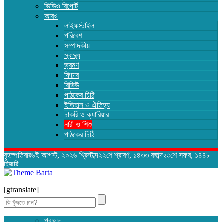
ভিডিও রিপোর্ট
আরও
লাইফস্টাইল
পরিবেশ
সম্পাদকীয়
স্বাস্থ্য
ভ্রমণ
ফিচার
রিভিউ
পাঠকের চিঠি
ইতিহাস ও ঐতিহ্য
চাকরি ও ক্যারিয়ার
নারী ও শিশু
পাঠকের চিঠি
বৃহস্পতিবার৬ই আগস্ট, ২০২৬ খ্রিস্টাব্দ২২শে শ্রাবণ, ১৪৩৩ বঙ্গাব্দ২৩শে সফর, ১৪৪৮
হিজরি
[gtranslate]
Search
for:
প্রচ্ছদ