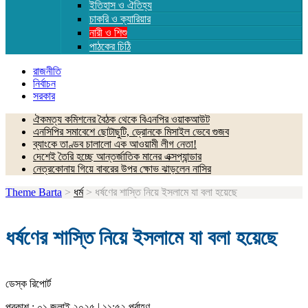
ইতিহাস ও ঐতিহ্য
চাকরি ও ক্যারিয়ার
নারী ও শিশু
পাঠকের চিঠি
রাজনীতি
নির্বাচন
সরকার
ঐকমত্য কমিশনের বৈঠক থেকে বিএনপির ওয়াকআউট
এনসিপির সমাবেশে ছোটাছুটি, ড্রোনকে মিসাইল ভেবে গুজব
ব্যাংকে তাণ্ডব চালালো এক আওয়ামী লীগ নেতা!
দেশেই তৈরি হচ্ছে আন্তর্জাতিক মানের এক্সপ্যান্ডার
নেত্রকোনায় গিয়ে বাবরের উপর ক্ষোভ ঝাড়লেন নাসির
Theme Barta
>
ধর্ম
>
ধর্ষণের শাস্তি নিয়ে ইসলামে যা বলা হয়েছে
ধর্ষণের শাস্তি নিয়ে ইসলামে যা বলা হয়েছে
ডেস্ক রিপোর্ট
প্রকাশ : ০১ জুলাই ২০২৫ | ১১:৫২ পূর্বাহ্ণ