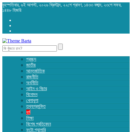
বৃহস্পতিবার, ৬ই আগস্ট, ২০২৬ খ্রিস্টাব্দ, ২২শে শ্রাবণ, ১৪৩৩ বঙ্গাব্দ, ২৩শে সফর,
১৪৪৮ হিজরি
Search
for:
প্রচ্ছদ
জাতীয়
আন্তর্জাতিক
রাজনীতি
অর্থনীতি
আইন ও বিচার
বিনোদন
খেলাধুলা
তথ্যপ্রযুক্তি
ধর্ম
শিক্ষা
বিশেষ প্রতিবেদন
ফটো গ্যালারি