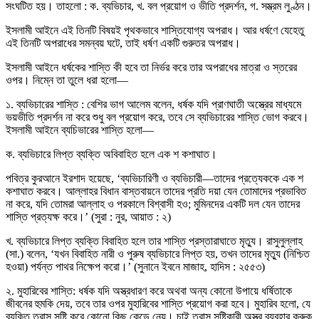
সংঘটিত হয়। তাহলো : ক. ব্যভিচার, খ. বল প্রয়োগ ও ভীতি প্রদর্শন, গ. সম্ভ্রম লুণ্ঠন।
ইসলামী আইনে এই তিনটি বিষয়ই পৃথকভাবে শাস্তিযোগ্য অপরাধ। আর ধর্ষণে যেহেতু
এই তিনটি অপরাধের সমন্বয় ঘটে, তাই ধর্ষণ একটি গুরুতর অপরাধ।
ইসলামী আইনে ধর্ষকের শাস্তি কী হবে তা নির্ভর করে তার অপরাধের মাত্রা ও স্তরের
ওপর। নিম্নে তা তুলে ধরা হলো—
১. ব্যভিচারের শাস্তি : বেশির ভাগ আলেম বলেন, ধর্ষক যদি প্রাণঘাতী অস্ত্রের মাধ্যমে
ভয়ভীতি প্রদর্শন না করে শুধু বল প্রয়োগ করে, তবে সে ব্যভিচারের শাস্তি ভোগ করবে।
ইসলামী আইনে ব্যচিভারের শাস্তি হলো—
ক. ব্যভিচারে লিপ্ত ব্যক্তি অবিবাহিত হলে এক শ কশাঘাত।
পবিত্র কুরআনে ইরশাদ হয়েছে, ‘ব্যভিচারিণী ও ব্যভিচারী—তাদের প্রত্যেককে এক শ
কশাঘাত করবে। আল্লাহর বিধান বাস্তবায়নে তাদের প্রতি দয়া যেন তোমাদের প্রভাবিত
না করে, যদি তোমরা আল্লাহ ও পরকালে বিশ্বাসী হও; মুমিনদের একটি দল যেন তাদের
শাস্তি প্রত্যক্ষ করে।’ (সুরা : নুর, আয়াত : ২)
খ. ব্যভিচারে লিপ্ত ব্যক্তি বিবাহিত হলে তার শাস্তি প্রস্তারাঘাতে মৃত্যু। রাসুলুল্লাহ
(সা.) বলেন, ‘যখন বিবাহিত নারী ও পুরুষ ব্যভিচারে লিপ্ত হয়, তখন তাদের মৃত্যু (নিশ্চিত
হওয়া) পর্যন্ত পাথর নিক্ষেপ করো।’ (সুনানে ইবনে মাজাহ, হাদিস : ২৫৫৩)
২. মুহারিবের শাস্তি: ধর্ষক যদি অস্ত্রধারণ করে অথবা অন্য কোনো উপায়ে ধর্ষিতাকে
জীবনের হুমকি দেয়, তবে তার ওপর মুহারিবের শাস্তি প্রয়োগ করা হবে। মুহারিব হলো, যে
ব্যক্তি ত্রাস সৃষ্টি করে কোনো কিছু কেড়ে নেয়। চাই ত্রাস সৃষ্টিকারী অস্ত্র ব্যবহার করুক