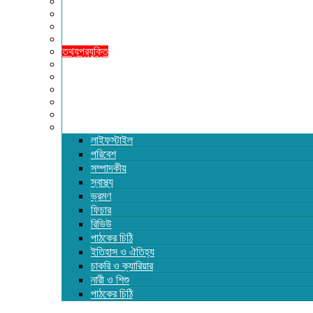
অর্থনীতি
আইন ও বিচার
বিনোদন
খেলাধুলা
তথ্যপ্রযুক্তি
ধর্ম
শিক্ষা
বিশেষ প্রতিবেদন
ফটো গ্যালারি
ভিডিও রিপোর্ট
আরও
লাইফস্টাইল
পরিবেশ
সম্পাদকীয়
স্বাস্থ্য
ভ্রমণ
ফিচার
রিভিউ
পাঠকের চিঠি
ইতিহাস ও ঐতিহ্য
চাকরি ও ক্যারিয়ার
নারী ও শিশু
পাঠকের চিঠি