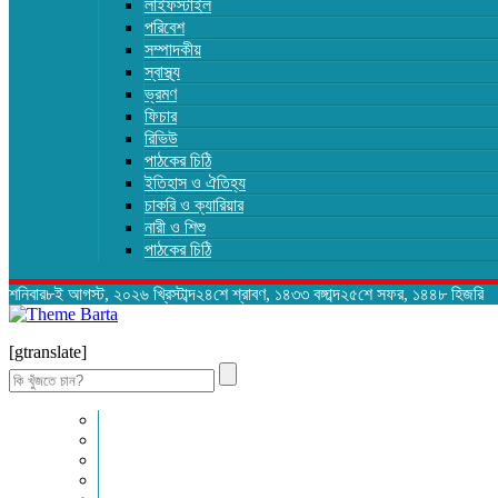
লাইফস্টাইল
পরিবেশ
সম্পাদকীয়
স্বাস্থ্য
ভ্রমণ
ফিচার
রিভিউ
পাঠকের চিঠি
ইতিহাস ও ঐতিহ্য
চাকরি ও ক্যারিয়ার
নারী ও শিশু
পাঠকের চিঠি
শনিবার৮ই আগস্ট, ২০২৬ খ্রিস্টাব্দ২৪শে শ্রাবণ, ১৪৩৩ বঙ্গাব্দ২৫শে সফর, ১৪৪৮ হিজরি
[gtranslate]
Search
for:
প্রচ্ছদ
জাতীয়
আন্তর্জাতিক
রাজনীতি