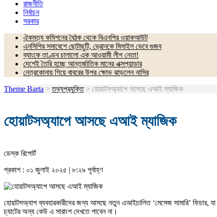
রাজনীতি
নির্বাচন
সরকার
ঐকমত্য কমিশনের বৈঠক থেকে বিএনপির ওয়াকআউট
এনসিপির সমাবেশে ছোটাছুটি, ড্রোনকে মিসাইল ভেবে গুজব
ব্যাংকে তাণ্ডব চালালো এক আওয়ামী লীগ নেতা!
দেশেই তৈরি হচ্ছে আন্তর্জাতিক মানের এক্সপ্যান্ডার
নেত্রকোনায় গিয়ে বাবরের উপর ক্ষোভ ঝাড়লেন নাসির
Theme Barta
>
তথ্যপ্রযুক্তি
>
হোয়াটসঅ্যাপে আসছে এআই ম্যাজিক
হোয়াটসঅ্যাপে আসছে এআই ম্যাজিক
ডেস্ক রিপোর্ট
প্রকাশ : ০১ জুলাই ২০২৫ | ৮:২৯ পূর্বাহ্ণ
হোয়াটসঅ্যাপ ব্যবহারকারীদের জন্য আসছে নতুন এআইচালিত ‘মেসেজ সামারি’ ফিচার, যা অপ
চ্যাটের অন্য কেউ এ সারাংশ দেখতে পাবেন না।