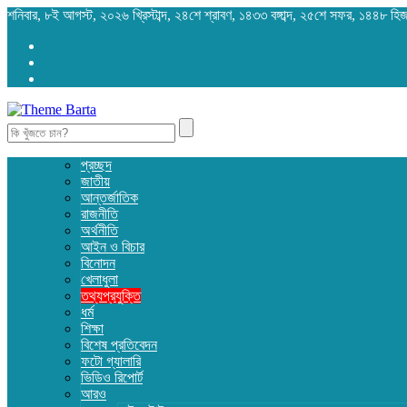
শনিবার, ৮ই আগস্ট, ২০২৬ খ্রিস্টাব্দ, ২৪শে শ্রাবণ, ১৪৩৩ বঙ্গাব্দ, ২৫শে সফর, ১৪৪৮ হি
Search
for:
প্রচ্ছদ
জাতীয়
আন্তর্জাতিক
রাজনীতি
অর্থনীতি
আইন ও বিচার
বিনোদন
খেলাধুলা
তথ্যপ্রযুক্তি
ধর্ম
শিক্ষা
বিশেষ প্রতিবেদন
ফটো গ্যালারি
ভিডিও রিপোর্ট
আরও