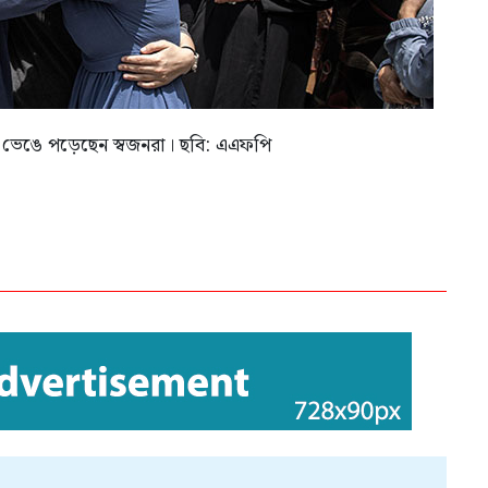
য় ভেঙে পড়েছেন স্বজনরা। ছবি: এএফপি