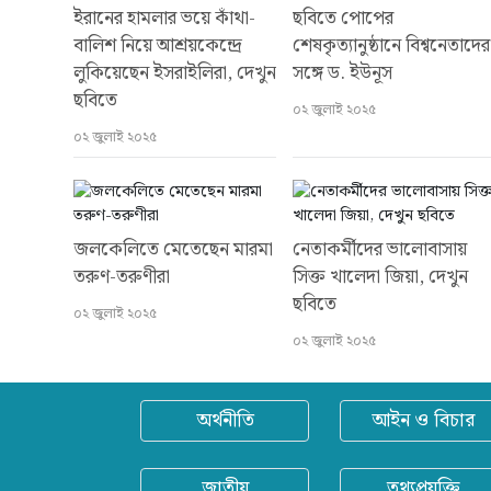
ইরানের হামলার ভয়ে কাঁথা-
ছবিতে পোপের
বালিশ নিয়ে আশ্রয়কেন্দ্রে
শেষকৃত্যানুষ্ঠানে বিশ্বনেতাদের
লুকিয়েছেন ইসরাইলিরা, দেখুন
সঙ্গে ড. ইউনূস
ছবিতে
০২ জুলাই ২০২৫
০২ জুলাই ২০২৫
জলকেলিতে মেতেছেন মারমা
নেতাকর্মীদের ভালোবাসায়
তরুণ-তরুণীরা
সিক্ত খালেদা জিয়া, দেখুন
ছবিতে
০২ জুলাই ২০২৫
০২ জুলাই ২০২৫
অর্থনীতি
আইন ও বিচার
জাতীয়
তথ্যপ্রযুক্তি