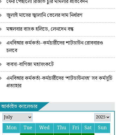
ফের পেছালো রিজার্ভ চুরি মামলার প্রতিবেদন
জুলাই মাসের জ্বালানি তেলের দাম নির্ধারণ
মঙ্গলবার ব্যাংক হলিডে, লেনদেন বন্ধ
এনবিআর কর্মকর্তা–কর্মচারীদের শাটডাউন রোববারও
চলবে
ব্যবসা-বাণিজ্য মহাসংকটে
এনবিআর কর্মকর্তা-কর্মচারীদের ‘শাটডাউনসহ’ সব কর্মসূচি
প্রত্যাহার
আর্কাইভ ক্যালেন্ডার
Mon
Tue
Wed
Thu
Fri
Sat
Sun