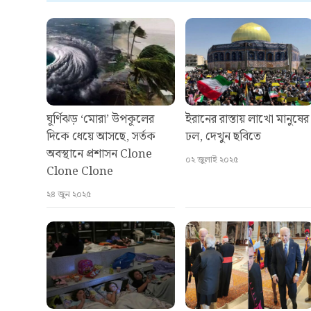
ঘূর্ণিঝড় ‘মোরা’ উপকূলের
ইরানের রাস্তায় লাখো মানুষের
দিকে ধেয়ে আসছে, সর্তক
ঢল, দেখুন ছবিতে
অবস্থানে প্রশাসন Clone
০২ জুলাই ২০২৫
Clone Clone
২৪ জুন ২০২৫