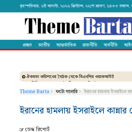
বৃহস্পতিবার, ৬ই আগস্ট, ২০২৬ খ্রিস্টাব্দ, ২২শে শ্রাবণ, ১৪৩৩ বঙ্গা
প্রচ্ছদ
জাতীয়
আন্তর্জাতিক
রাজনীতি
অর্থনীতি
আইন
ঐকমত্য কমিশনের বৈঠক থেকে বিএনপির ওয়াকআউট
এনসিপির সমাবেশে ছোটাছুটি, ড্রোনকে মিসাইল ভেবে গুজব
ব্যাংকে তাণ্ডব চালালো এক আওয়ামী লীগ নেতা!
Theme Barta
>
ফটো গ্যালারি
>
ইরানের হামলায় ইসরাইলে কান
দেশেই তৈরি হচ্ছে আন্তর্জাতিক মানের এক্সপ্যান্ডার
নেত্রকোনায় গিয়ে বাবরের উপর ক্ষোভ ঝাড়লেন নাসির
ইরানের হামলায় ইসরাইলে কান্নার
ডেস্ক রিপোর্ট