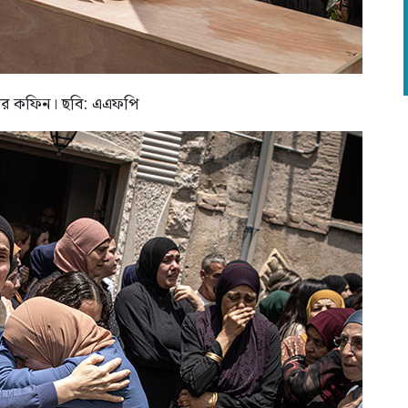
ের কফিন। ছবি: এএফপি