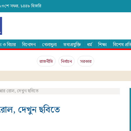
ব্দ, ২৩শে সফর, ১৪৪৮ হিজরি
 ও বিচার
বিনোদন
খেলাধুলা
তথ্যপ্রযুক্তি
ধর্ম
শিক্ষা
বিশেষ প্র
রাজনীতি
নির্বাচন
সরকার
্নার রোল, দেখুন ছবিতে
 রোল, দেখুন ছবিতে