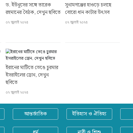
ড. ইউনূসের সঙ্গে তারেক
সুনামগঞ্জের হাওড়ে চলছে
রহমানের বৈঠক, দেখুন ছবিতে
বোরো ধান কাটার উৎসব
০২ জুলাই ২০২৫
০২ জুলাই ২০২৫
ইরানের মাটিতে ভেঙে চুরমার
ইসরাইলের ড্রোন, দেখুন
ছবিতে
০২ জুলাই ২০২৫
আন্তর্জাতিক
ইতিহাস ও ঐতিহ্য
ধর্ম
নারী ও শিশু