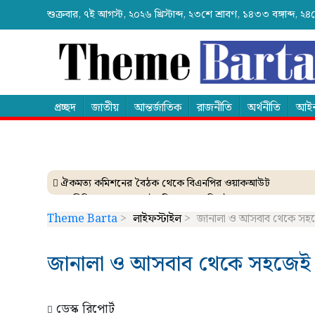
শুক্রবার, ৭ই আগস্ট, ২০২৬ খ্রিস্টাব্দ, ২৩শে শ্রাবণ, ১৪৩৩ বঙ্গাব্দ,
প্রচ্ছদ
জাতীয়
আন্তর্জাতিক
রাজনীতি
অর্থনীতি
আইন
ঐকমত্য কমিশনের বৈঠক থেকে বিএনপির ওয়াকআউট
এনসিপির সমাবেশে ছোটাছুটি, ড্রোনকে মিসাইল ভেবে গুজব
ব্যাংকে তাণ্ডব চালালো এক আওয়ামী লীগ নেতা!
Theme Barta
>
লাইফস্টাইল
>
জানালা ও আসবাব থেকে সহজ
দেশেই তৈরি হচ্ছে আন্তর্জাতিক মানের এক্সপ্যান্ডার
নেত্রকোনায় গিয়ে বাবরের উপর ক্ষোভ ঝাড়লেন নাসির
জানালা ও আসবাব থেকে সহজেই 
ডেস্ক রিপোর্ট