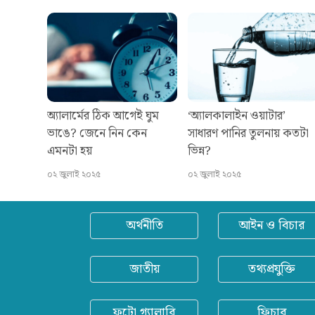
অ্যালার্মের ঠিক আগেই ঘুম
‘অ্যালকালাইন ওয়াটার’
ভাঙে? জেনে নিন কেন
সাধারণ পানির তুলনায় কতটা
এমনটা হয়
ভিন্ন?
০২ জুলাই ২০২৫
০২ জুলাই ২০২৫
অর্থনীতি
আইন ও বিচার
জাতীয়
তথ্যপ্রযুক্তি
ফটো গ্যালারি
ফিচার