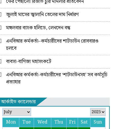
ফের পেছালো রিজার্ভ চুরি মামলার প্রতিবেদন
জুলাই মাসের জ্বালানি তেলের দাম নির্ধারণ
মঙ্গলবার ব্যাংক হলিডে, লেনদেন বন্ধ
এনবিআর কর্মকর্তা–কর্মচারীদের শাটডাউন রোববারও
চলবে
ব্যবসা-বাণিজ্য মহাসংকটে
এনবিআর কর্মকর্তা-কর্মচারীদের ‘শাটডাউনসহ’ সব কর্মসূচি
প্রত্যাহার
আর্কাইভ ক্যালেন্ডার
Mon
Tue
Wed
Thu
Fri
Sat
Sun