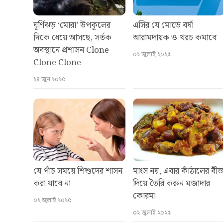
ঘূর্ণিঝড় ‘মোরা’ উপকূলের
এসির যে মোডে বর্ষা
দিকে ধেয়ে আসছে, সর্তক
আরামদায়ক ও খরচ কমাবে
অবস্থানে প্রশাসন Clone
০২ জুলাই ২০২৫
Clone Clone
২৪ জুন ২০২৫
যে পাঁচ সময়ে শিশুদের শাসন
মাংস নয়, এবার কাঁঠালের বী
করা যাবে না
দিয়ে তৈরি করুন মজাদার
কোরমা
০২ জুলাই ২০২৫
০২ জুলাই ২০২৫