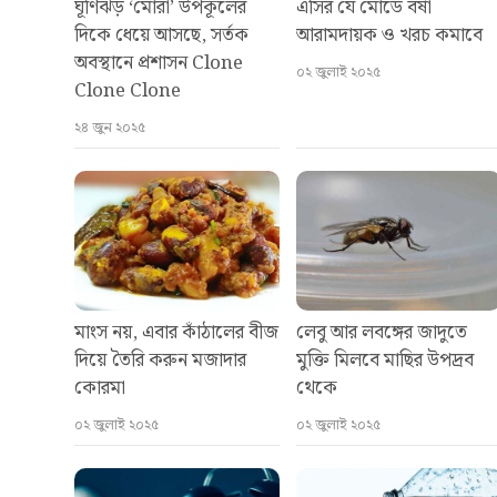
ঘূর্ণিঝড় ‘মোরা’ উপকূলের
এসির যে মোডে বর্ষা
দিকে ধেয়ে আসছে, সর্তক
আরামদায়ক ও খরচ কমাবে
অবস্থানে প্রশাসন Clone
০২ জুলাই ২০২৫
Clone Clone
২৪ জুন ২০২৫
মাংস নয়, এবার কাঁঠালের বীজ
লেবু আর লবঙ্গের জাদুতে
দিয়ে তৈরি করুন মজাদার
মুক্তি মিলবে মাছির উপদ্রব
কোরমা
থেকে
০২ জুলাই ২০২৫
০২ জুলাই ২০২৫