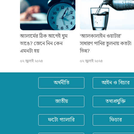
অ্যালার্মের ঠিক আগেই ঘুম
‘অ্যালকালাইন ওয়াটার’
ভাঙে? জেনে নিন কেন
সাধারণ পানির তুলনায় কতটা
এমনটা হয়
ভিন্ন?
০২ জুলাই ২০২৫
০২ জুলাই ২০২৫
অর্থনীতি
আইন ও বিচার
জাতীয়
তথ্যপ্রযুক্তি
ফটো গ্যালারি
ফিচার