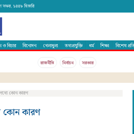
২৫শে সফর, ১৪৪৮ হিজরি
 ও বিচার
বিনোদন
খেলাধুলা
তথ্যপ্রযুক্তি
ধর্ম
শিক্ষা
বিশেষ প্র
রাজনীতি
নির্বাচন
সরকার
নেপথ্যে কোন কারণ
যে কোন কারণ