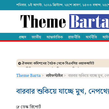
শনিবার, ৮ই আগস্ট, ২০২৬ খ্রিস্টাব্দ, ২৪শে শ্রাবণ, ১৪৩৩ বঙ্গাব্দ, 
প্রচ্ছদ
জাতীয়
আন্তর্জাতিক
রাজনীতি
অর্থনীতি
আইন
ঐকমত্য কমিশনের বৈঠক থেকে বিএনপির ওয়াকআউট
এনসিপির সমাবেশে ছোটাছুটি, ড্রোনকে মিসাইল ভেবে গুজব
ব্যাংকে তাণ্ডব চালালো এক আওয়ামী লীগ নেতা!
Theme Barta
>
লাইফস্টাইল
>
বারবার শুকিয়ে যাচ্ছে মুখ, 
দেশেই তৈরি হচ্ছে আন্তর্জাতিক মানের এক্সপ্যান্ডার
নেত্রকোনায় গিয়ে বাবরের উপর ক্ষোভ ঝাড়লেন নাসির
বারবার শুকিয়ে যাচ্ছে মুখ, নেপথ্
ডেস্ক রিপোর্ট