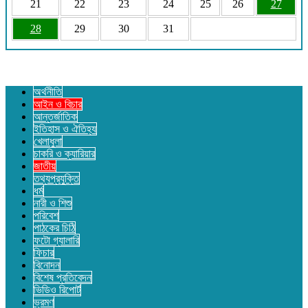
21
22
23
24
25
26
27
28
29
30
31
অর্থনীতি
আইন ও বিচার
আন্তর্জাতিক
ইতিহাস ও ঐতিহ্য
খেলাধুলা
চাকরি ও ক্যারিয়ার
জাতীয়
তথ্যপ্রযুক্তি
ধর্ম
নারী ও শিশু
পরিবেশ
পাঠকের চিঠি
ফটো গ্যালারি
ফিচার
বিনোদন
বিশেষ প্রতিবেদন
ভিডিও রিপোর্ট
ভ্রমণ