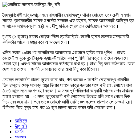
বৈষম্যবিরোধী ছাত্র-আন্দোলনে রাজধানীর মোহাম্মদপুর থানার সোহেল হত্যাচেষ্টা মামলায়
সাবেক প্রধানমন্ত্রীর সাবেক উপদেষ্টা সালমান এফ রহমান, সাবেক আইনমন্ত্রী আনিসুল হক
ও সাবেক সমাজকল্যাণ মন্ত্রী ডা. দীপু মনিকে গ্রেফতার দেখিয়েছেন আদালত।
বুধবার (২ জুলাই) ঢাকার মেট্রোপলিটন ম্যাজিস্ট্রেট মেহেদী হাসান মামলার তদন্তকারী
কর্মকর্তার আবেদন মঞ্জুর করে এ আদেশ দেন।
এদিন সকাল ১০টার পর আসামিদের আদালতের এজলাসে হাজির করে পুলিশ। মাথায়
হেলমেট ও বুকে বুলেটপ্রুফ জ্যাকেট পরিয়ে কড়া পুলিশি নিরাপত্তায় তাদের এজলাসে
তোলা হয়। এরপর তাদের আদালতের কাঠগড়ায় রাখা হয়। মাথা নিচু করে কাঠগড়ায় যেতে
দেখা যায় তাদের। শুনানি চলাকালেও তারা মাথা নিচু করে ছিলেন।
সোহেল হত্যাচেষ্টা মামলা সূত্রে জানা যায়, গত বছরের ৫ আগস্ট মোহাম্মদপুর থানাধীন
তিন রাস্তার মোড় সংলগ্ন ময়ূর ভিলার সামনে ছাত্র-জনতার সঙ্গে বাদী মো. সোহেল রানা
(৩৮) আন্দোলনে অংশগ্রহণ করেন। এ সময় পূর্ব পরিকল্পনা অনুযায়ী তাদের ওপর মারাত্মক
হামলা চালানো হয়। এ সময় ভুক্তভোগী বাদী সোহেলের উরুতে গুলি লেগে পেছন দিক
দিয়ে বের হয়ে যায়। পরে তাকে সোহরাওয়ার্দী মেডিকেল কলেজ হাসপাতালে নেওয়া হয়।
চিকিৎসা নিয়ে সুস্থ হয়ে গত ১১ জুন মামলা দায়ের করেন বাদী সোহেল রানা।
আনিসুল
দীপু মনি
শুনানি
সালমান