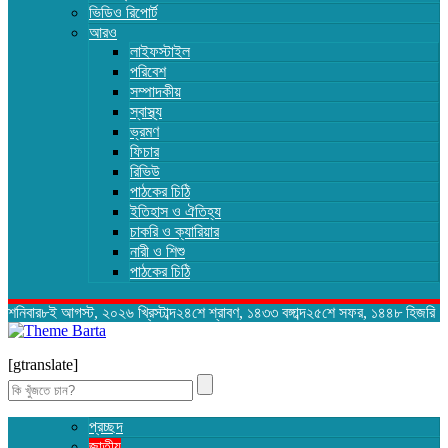
ভিডিও রিপোর্ট
আরও
লাইফস্টাইল
পরিবেশ
সম্পাদকীয়
স্বাস্থ্য
ভ্রমণ
ফিচার
রিভিউ
পাঠকের চিঠি
ইতিহাস ও ঐতিহ্য
চাকরি ও ক্যারিয়ার
নারী ও শিশু
পাঠকের চিঠি
শনিবার৮ই আগস্ট, ২০২৬ খ্রিস্টাব্দ২৪শে শ্রাবণ, ১৪৩৩ বঙ্গাব্দ২৫শে সফর, ১৪৪৮ হিজরি
[gtranslate]
Search
for:
প্রচ্ছদ
জাতীয়