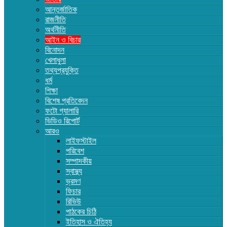
আন্তর্জাতিক
রাজনীতি
অর্থনীতি
আইন ও বিচার
বিনোদন
খেলাধুলা
তথ্যপ্রযুক্তি
ধর্ম
শিক্ষা
বিশেষ প্রতিবেদন
ফটো গ্যালারি
ভিডিও রিপোর্ট
আরও
লাইফস্টাইল
পরিবেশ
সম্পাদকীয়
স্বাস্থ্য
ভ্রমণ
ফিচার
রিভিউ
পাঠকের চিঠি
ইতিহাস ও ঐতিহ্য