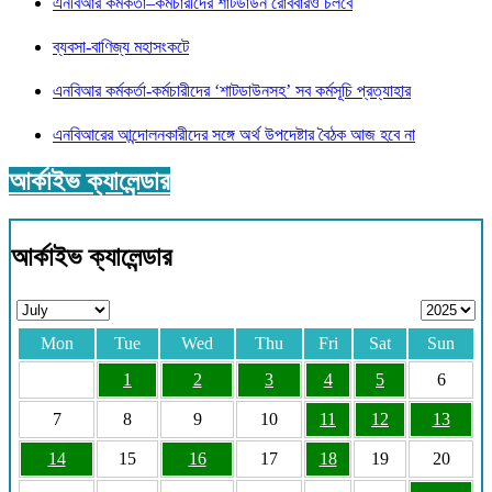
এনবিআর কর্মকর্তা–কর্মচারীদের শাটডাউন রোববারও চলবে
ব্যবসা-বাণিজ্য মহাসংকটে
এনবিআর কর্মকর্তা-কর্মচারীদের ‘শাটডাউনসহ’ সব কর্মসূচি প্রত্যাহার
এনবিআরের আন্দোলনকারীদের সঙ্গে অর্থ উপদেষ্টার বৈঠক আজ হবে না
আর্কাইভ ক্যালেন্ডার
আর্কাইভ ক্যালেন্ডার
Mon
Tue
Wed
Thu
Fri
Sat
Sun
1
2
3
4
5
6
7
8
9
10
11
12
13
14
15
16
17
18
19
20