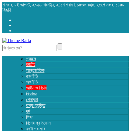
শনিবার, ৮ই আগস্ট, ২০২৬ খ্রিস্টাব্দ, ২৪শে শ্রাবণ, ১৪৩৩ বঙ্গাব্দ, ২৫শে সফর, ১৪৪৮
হিজরি
Search
for:
প্রচ্ছদ
জাতীয়
আন্তর্জাতিক
রাজনীতি
অর্থনীতি
আইন ও বিচার
বিনোদন
খেলাধুলা
তথ্যপ্রযুক্তি
ধর্ম
শিক্ষা
বিশেষ প্রতিবেদন
ফটো গ্যালারি