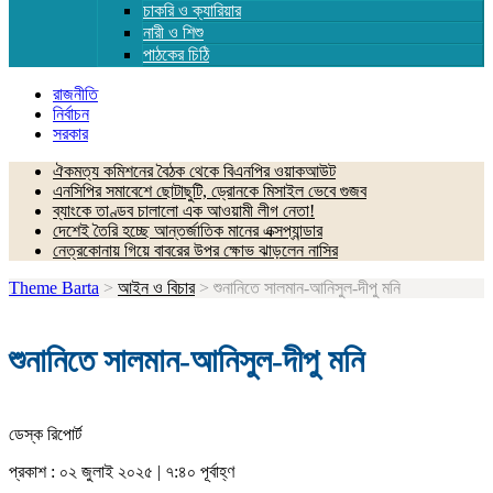
চাকরি ও ক্যারিয়ার
নারী ও শিশু
পাঠকের চিঠি
রাজনীতি
নির্বাচন
সরকার
ঐকমত্য কমিশনের বৈঠক থেকে বিএনপির ওয়াকআউট
এনসিপির সমাবেশে ছোটাছুটি, ড্রোনকে মিসাইল ভেবে গুজব
ব্যাংকে তাণ্ডব চালালো এক আওয়ামী লীগ নেতা!
দেশেই তৈরি হচ্ছে আন্তর্জাতিক মানের এক্সপ্যান্ডার
নেত্রকোনায় গিয়ে বাবরের উপর ক্ষোভ ঝাড়লেন নাসির
Theme Barta
>
আইন ও বিচার
>
শুনানিতে সালমান-আনিসুল-দীপু মনি
শুনানিতে সালমান-আনিসুল-দীপু মনি
ডেস্ক রিপোর্ট
প্রকাশ : ০২ জুলাই ২০২৫ | ৭:৪০ পূর্বাহ্ণ