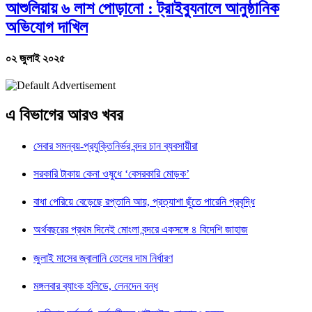
আশুলিয়ায় ৬ লাশ পোড়ানো : ট্রাইব্যুনালে আনুষ্ঠানিক
অভিযোগ দাখিল
০২ জুলাই ২০২৫
এ বিভাগের আরও খবর
সেবার সমন্বয়-প্রযুক্তিনির্ভর বন্দর চান ব্যবসায়ীরা
সরকারি টাকায় কেনা ওষুধে ‘বেসরকারি মোড়ক’
বাধা পেরিয়ে বেড়েছে রপ্তানি আয়, প্রত্যাশা ছুঁতে পারেনি প্রবৃদ্ধি
অর্থবছরের প্রথম দিনেই মোংলা বন্দরে একসঙ্গে ৪ বিদেশি জাহাজ
জুলাই মাসের জ্বালানি তেলের দাম নির্ধারণ
মঙ্গলবার ব্যাংক হলিডে, লেনদেন বন্ধ