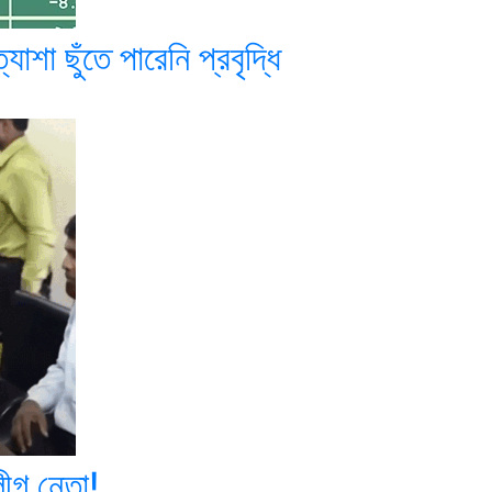
াশা ছুঁতে পারেনি প্রবৃদ্ধি
ীগ নেতা!