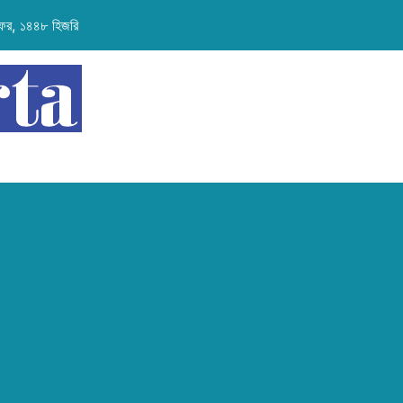
 সফর, ১৪৪৮ হিজরি