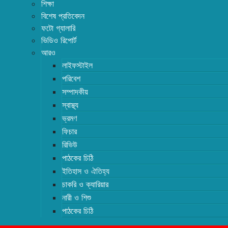
শিক্ষা
বিশেষ প্রতিবেদন
ফটো গ্যালারি
ভিডিও রিপোর্ট
আরও
লাইফস্টাইল
পরিবেশ
সম্পাদকীয়
স্বাস্থ্য
ভ্রমণ
ফিচার
রিভিউ
পাঠকের চিঠি
ইতিহাস ও ঐতিহ্য
চাকরি ও ক্যারিয়ার
নারী ও শিশু
পাঠকের চিঠি