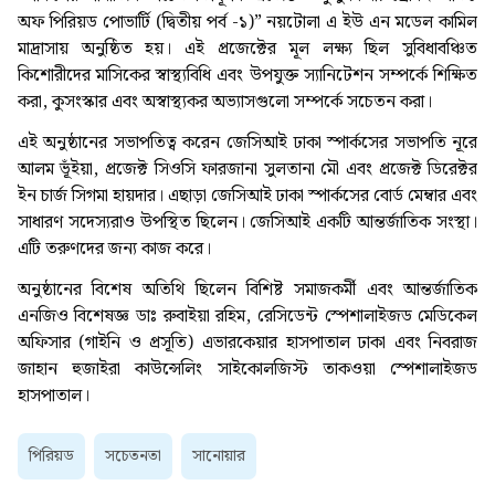
অফ পিরিয়ড পোভার্টি (দ্বিতীয় পর্ব -১)” নয়টোলা এ ইউ এন মডেল কামিল
মাদ্রাসায় অনুষ্ঠিত হয়। এই প্রজেক্টের মূল লক্ষ্য ছিল সুবিধাবঞ্চিত
কিশোরীদের মাসিকের স্বাস্থ্যবিধি এবং উপযুক্ত স্যানিটেশন সম্পর্কে শিক্ষিত
করা, কুসংস্কার এবং অস্বাস্থ্যকর অভ্যাসগুলো সম্পর্কে সচেতন করা।
এই অনুষ্ঠানের সভাপতিত্ব করেন জেসিআই ঢাকা স্পার্কসের সভাপতি নূরে
আলম ভূঁইয়া, প্রজেক্ট সিওসি ফারজানা সুলতানা মৌ এবং প্রজেক্ট ডিরেক্টর
ইন চার্জ সিগমা হায়দার। এছাড়া জেসিআই ঢাকা স্পার্কসের বোর্ড মেম্বার এবং
সাধারণ সদেস্যরাও উপস্থিত ছিলেন। জেসিআই একটি আন্তর্জাতিক সংস্থা।
এটি তরুণদের জন্য কাজ করে।
অনুষ্ঠানের বিশেষ অতিথি ছিলেন বিশিষ্ট সমাজকর্মী এবং আন্তর্জাতিক
এনজিও বিশেষজ্ঞ ডাঃ রুবাইয়া রহিম, রেসিডেন্ট স্পেশালাইজড মেডিকেল
অফিসার (গাইনি ও প্রসূতি) এভারকেয়ার হাসপাতাল ঢাকা এবং নিবরাজ
জাহান হুজাইরা কাউন্সেলিং সাইকোলজিস্ট তাকওয়া স্পেশালাইজড
হাসপাতাল।
পিরিয়ড
সচেতনতা
সানোয়ার