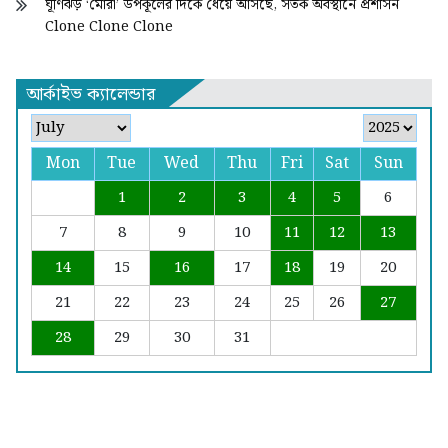
ঘূর্ণিঝড় ‘মোরা’ উপকূলের দিকে ধেয়ে আসছে, সর্তক অবস্থানে প্রশাসন
Clone Clone Clone
আর্কাইভ ক্যালেন্ডার
Mon
Tue
Wed
Thu
Fri
Sat
Sun
1
2
3
4
5
6
7
8
9
10
11
12
13
14
15
16
17
18
19
20
21
22
23
24
25
26
27
28
29
30
31