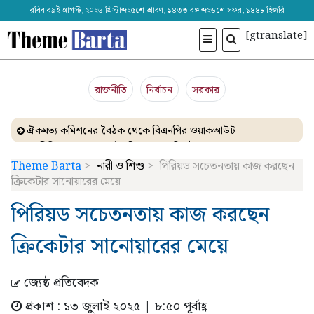
রবিবার৯ই আগস্ট, ২০২৬ খ্রিস্টাব্দ২৫শে শ্রাবণ, ১৪৩৩ বঙ্গাব্দ২৬শে সফর, ১৪৪৮ হিজরি
[gtranslate]
রাজনীতি
নির্বাচন
সরকার
ঐকমত্য কমিশনের বৈঠক থেকে বিএনপির ওয়াকআউট
এনসিপির সমাবেশে ছোটাছুটি, ড্রোনকে মিসাইল ভেবে গুজব
ব্যাংকে তাণ্ডব চালালো এক আওয়ামী লীগ নেতা!
Theme Barta
>
নারী ও শিশু
>
পিরিয়ড সচেতনতায় কাজ করছেন
দেশেই তৈরি হচ্ছে আন্তর্জাতিক মানের এক্সপ্যান্ডার
ক্রিকেটার সানোয়ারের মেয়ে
নেত্রকোনায় গিয়ে বাবরের উপর ক্ষোভ ঝাড়লেন নাসির
পিরিয়ড সচেতনতায় কাজ করছেন
ক্রিকেটার সানোয়ারের মেয়ে
জ্যেষ্ঠ প্রতিবেদক
প্রকাশ : ১৩ জুলাই ২০২৫ | ৮:৫০ পূর্বাহ্ণ