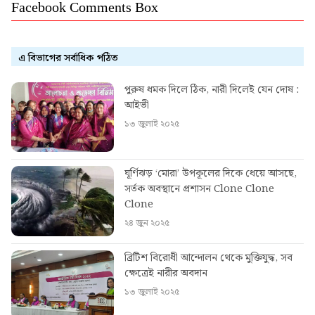
Facebook Comments Box
এ বিভাগের সর্বাধিক পঠিত
পুরুষ ধমক দিলে ঠিক, নারী দিলেই যেন দোষ :
আইভী
১৩ জুলাই ২০২৫
ঘূর্ণিঝড় ‘মোরা’ উপকূলের দিকে ধেয়ে আসছে,
সর্তক অবস্থানে প্রশাসন Clone Clone
Clone
২৪ জুন ২০২৫
ব্রিটিশ বিরোধী আন্দোলন থেকে মুক্তিযুদ্ধ, সব
ক্ষেত্রেই নারীর অবদান
১৩ জুলাই ২০২৫