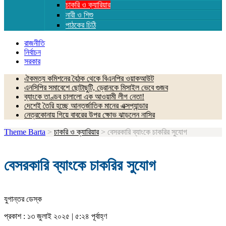
চাকরি ও ক্যারিয়ার
নারী ও শিশু
পাঠকের চিঠি
রাজনীতি
নির্বাচন
সরকার
ঐকমত্য কমিশনের বৈঠক থেকে বিএনপির ওয়াকআউট
এনসিপির সমাবেশে ছোটাছুটি, ড্রোনকে মিসাইল ভেবে গুজব
ব্যাংকে তাণ্ডব চালালো এক আওয়ামী লীগ নেতা!
দেশেই তৈরি হচ্ছে আন্তর্জাতিক মানের এক্সপ্যান্ডার
নেত্রকোনায় গিয়ে বাবরের উপর ক্ষোভ ঝাড়লেন নাসির
Theme Barta
>
চাকরি ও ক্যারিয়ার
>
বেসরকারি ব্যাংকে চাকরির সুযোগ
বেসরকারি ব্যাংকে চাকরির সুযোগ
যুগান্তর ডেস্ক
প্রকাশ : ১৩ জুলাই ২০২৫ | ৫:২৪ পূর্বাহ্ণ