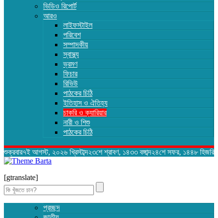
ভিডিও রিপোর্ট
আরও
লাইফস্টাইল
পরিবেশ
সম্পাদকীয়
স্বাস্থ্য
ভ্রমণ
ফিচার
রিভিউ
পাঠকের চিঠি
ইতিহাস ও ঐতিহ্য
চাকরি ও ক্যারিয়ার
নারী ও শিশু
পাঠকের চিঠি
শুক্রবার৭ই আগস্ট, ২০২৬ খ্রিস্টাব্দ২৩শে শ্রাবণ, ১৪৩৩ বঙ্গাব্দ২৪শে সফর, ১৪৪৮ হিজরি
[gtranslate]
Search
for:
প্রচ্ছদ
জাতীয়