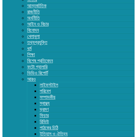
আন্তর্জাতিক
রাজনীতি
অর্থনীতি
আইন ও বিচার
বিনোদন
খেলাধুলা
তথ্যপ্রযুক্তি
ধর্ম
শিক্ষা
বিশেষ প্রতিবেদন
ফটো গ্যালারি
ভিডিও রিপোর্ট
আরও
লাইফস্টাইল
পরিবেশ
সম্পাদকীয়
স্বাস্থ্য
ভ্রমণ
ফিচার
রিভিউ
পাঠকের চিঠি
ইতিহাস ও ঐতিহ্য