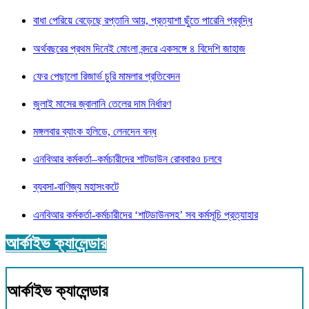
বাধা পেরিয়ে বেড়েছে রপ্তানি আয়, প্রত্যাশা ছুঁতে পারেনি প্রবৃদ্ধি
অর্থবছরের প্রথম দিনেই মোংলা বন্দরে একসঙ্গে ৪ বিদেশি জাহাজ
ফের পেছালো রিজার্ভ চুরি মামলার প্রতিবেদন
জুলাই মাসের জ্বালানি তেলের দাম নির্ধারণ
মঙ্গলবার ব্যাংক হলিডে, লেনদেন বন্ধ
এনবিআর কর্মকর্তা–কর্মচারীদের শাটডাউন রোববারও চলবে
ব্যবসা-বাণিজ্য মহাসংকটে
এনবিআর কর্মকর্তা-কর্মচারীদের ‘শাটডাউনসহ’ সব কর্মসূচি প্রত্যাহার
আর্কাইভ ক্যালেন্ডার
আর্কাইভ ক্যালেন্ডার