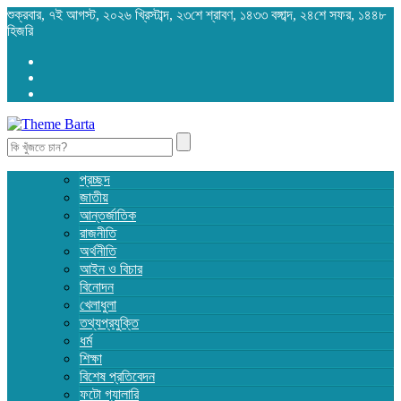
শুক্রবার, ৭ই আগস্ট, ২০২৬ খ্রিস্টাব্দ, ২৩শে শ্রাবণ, ১৪৩৩ বঙ্গাব্দ, ২৪শে সফর, ১৪৪৮
হিজরি
Search
for:
প্রচ্ছদ
জাতীয়
আন্তর্জাতিক
রাজনীতি
অর্থনীতি
আইন ও বিচার
বিনোদন
খেলাধুলা
তথ্যপ্রযুক্তি
ধর্ম
শিক্ষা
বিশেষ প্রতিবেদন
ফটো গ্যালারি