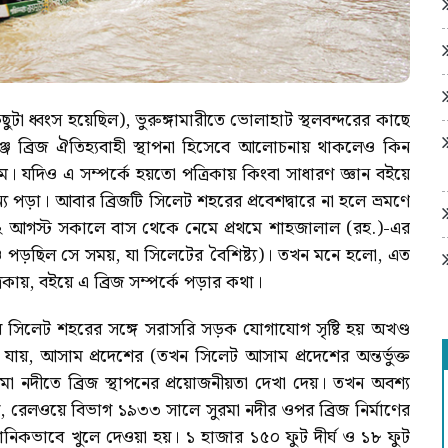
 কিছুটা ধ্বংস হয়েছিল), ভুরুঙ্গামারীতে ভোলাহাট স্থলবন্দরের কাছে
িঞ্জ ব্রিজ ঐতিহ্যবাহী স্থাপনা হিসেবে আলোচনায় থাকলেও কিন
ম। যদিও এ সম্পর্কে হয়তো পত্রিকায় কিংবা সাধারণ জ্ঞান বইয়ে
 পড়া। আবার ব্রিজটি সিলেট শহরের প্রবেশদ্বারে না হলে ভ্রমণে
১২ আগস্ট সকালে বাস থেকে নেমে প্রথমে শাহজালাল (রহ.)-এর
টিও পড়ছিল সে সময়, যা সিলেটের বৈশিষ্ট্য)। তখন মনে হলো, এত
কায়, বইয়ে এ ব্রিজ সম্পর্কে পড়ার কথা।
ে সিলেট শহরের সঙ্গে সরাসরি সড়ক যোগাযোগ সৃষ্টি হয় অখণ্ড
া যায়, আসাম প্রদেশের (তখন সিলেট আসাম প্রদেশের অন্তর্ভুক্ত
নদীতে ব্রিজ স্থাপনের প্রয়োজনীয়তা দেখা দেয়। তখন অবশ্য
, রেলওয়ে বিভাগ ১৯৩৩ সালে সুরমা নদীর ওপর ব্রিজ নির্মাণের
ঠানিকভাবে খুলে দেওয়া হয়। ১ হাজার ১৫০ ফুট দীর্ঘ ও ১৮ ফুট