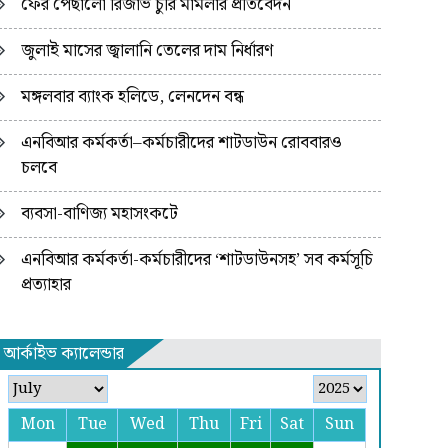
ফের পেছালো রিজার্ভ চুরি মামলার প্রতিবেদন
জুলাই মাসের জ্বালানি তেলের দাম নির্ধারণ
মঙ্গলবার ব্যাংক হলিডে, লেনদেন বন্ধ
এনবিআর কর্মকর্তা–কর্মচারীদের শাটডাউন রোববারও
চলবে
ব্যবসা-বাণিজ্য মহাসংকটে
এনবিআর কর্মকর্তা-কর্মচারীদের ‘শাটডাউনসহ’ সব কর্মসূচি
প্রত্যাহার
আর্কাইভ ক্যালেন্ডার
Mon
Tue
Wed
Thu
Fri
Sat
Sun