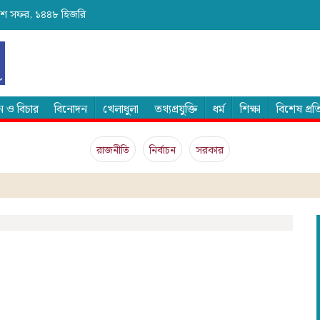
 ২৪শে সফর, ১৪৪৮ হিজরি
 ও বিচার
বিনোদন
খেলাধুলা
তথ্যপ্রযুক্তি
ধর্ম
শিক্ষা
বিশেষ প্র
রাজনীতি
নির্বাচন
সরকার