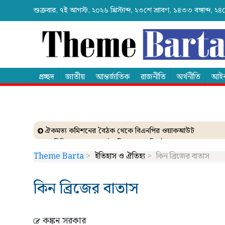
শুক্রবার, ৭ই আগস্ট, ২০২৬ খ্রিস্টাব্দ, ২৩শে শ্রাবণ, ১৪৩৩ বঙ্গাব্দ,
প্রচ্ছদ
জাতীয়
আন্তর্জাতিক
রাজনীতি
অর্থনীতি
আইন
ঐকমত্য কমিশনের বৈঠক থেকে বিএনপির ওয়াকআউট
এনসিপির সমাবেশে ছোটাছুটি, ড্রোনকে মিসাইল ভেবে গুজব
ব্যাংকে তাণ্ডব চালালো এক আওয়ামী লীগ নেতা!
Theme Barta
>
ইতিহাস ও ঐতিহ্য
>
কিন ব্রিজের বাতাস
দেশেই তৈরি হচ্ছে আন্তর্জাতিক মানের এক্সপ্যান্ডার
নেত্রকোনায় গিয়ে বাবরের উপর ক্ষোভ ঝাড়লেন নাসির
কিন ব্রিজের বাতাস
কঙ্কন সরকার