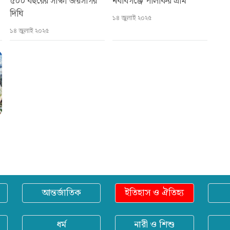
৫০০ বছরের সাক্ষী জয়সাগর
নবাবগঞ্জে পালকির গ্রাম
দিঘি
১৪ জুলাই ২০২৫
১৪ জুলাই ২০২৫
আন্তর্জাতিক
ইতিহাস ও ঐতিহ্য
ধর্ম
নারী ও শিশু