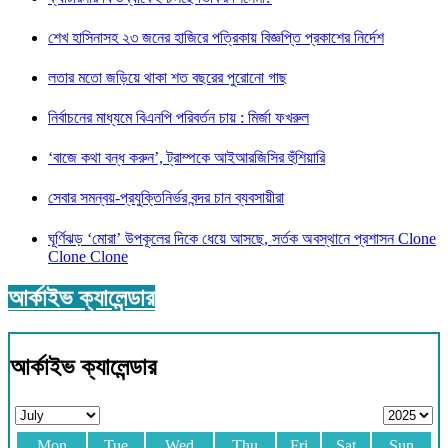
শেখ হাসিনাসহ ২৩ জনের হাজিরে পত্রিকায় বিজ্ঞপ্তি প্রকাশের নির্দেশ
লতার মতো জড়িয়ে থাকা শত বছরের পুরোনো গাছ
নির্বাচনের মাধ্যমে বিএনপি পরিবর্তন চায় : মির্জা ফখরুল
‘বাজে কথা বন্ধ করুন’, ট্রাম্পকে আইআরজিসির হুঁশিয়ারি
সেবার সমন্বয়-প্রযুক্তিনির্ভর বন্দর চান ব্যবসায়ীরা
ঘূর্ণিঝড় ‘মোরা’ উপকূলের দিকে ধেয়ে আসছে, সর্তক অবস্থানে প্রশাসন Clone
Clone Clone
আর্কাইভ ক্যালেন্ডার
আর্কাইভ ক্যালেন্ডার
Mon
Tue
Wed
Thu
Fri
Sat
Sun