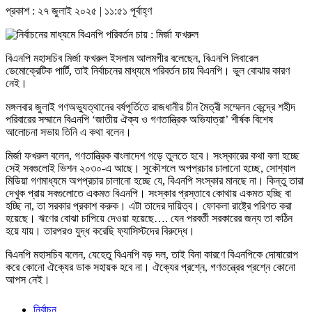
প্রকাশ : ২৭ জুলাই ২০২৫ | ১১:৫১ পূর্বাহ্ণ
বিএনপি মহাসচিব মির্জা ফখরুল ইসলাম আলমগীর বলেছেন, বিএনপি লিবারেল
ডেমোক্রেটিক পার্টি, তাই নির্বাচনের মাধ্যমে পরিবর্তন চায় বিএনপি। ভুল বোঝার কারণ
নেই।
মঙ্গলবার জুলাই গণঅভ্যুত্থানের বর্ষপূর্তিতে রাজধানীর চীন মৈত্রী সম্মেলন কেন্দ্রে শহীদ
পরিবারের সম্মানে বিএনপি ‘জাতীয় ঐক্য ও গণতান্ত্রিক অভিযাত্রা’ শীর্ষক বিশেষ
আলোচনা সভায় তিনি এ কথা বলেন।
মির্জা ফখরুল বলেন, গণতান্ত্রিক বাংলাদেশ গড়ে তুলতে হবে। সংস্কারের কথা বলা হচ্ছে
সেই সবগুলোই ভিশন ২০৩০-এ আছে। সুকৌশলে অপপ্রচার চালানো হচ্ছে, সোশ্যাল
মিডিয়া গণমাধ্যমে অপপ্রচার চালানো হচ্ছে যে, বিএনপি সংস্কার মানছে না। কিন্তু তারা
দেখুক প্রায় সবগুলোতে একমত বিএনপি। সংস্কার প্রস্তাবে কোথায় একমত হচ্ছি বা
হচ্ছি না, তা সরকার প্রকাশ করুক। এটা তাদের দায়িত্ব। ফোকলা রাষ্ট্রে পরিণত করা
হয়েছে। ঋণের বোঝা চাপিয়ে দেওয়া হয়েছে…. যেন পরবর্তী সরকারের জন্য তা কঠিন
হয়ে যায়। তারপরও যুদ্ধ করেছি ফ্যাসিস্টদের বিরুদ্ধে।
বিএনপি মহাসচিব বলেন, যেহেতু বিএনপি বড় দল, তাই বিনা কারণে বিএনপিকে দোষারোপ
করে কোনো ঐক্যের ডাক সহায়ক হবে না। ঐক্যের প্রশ্নে, গণতন্ত্রের প্রশ্নে কোনো
আপস নেই।
নির্বাচন