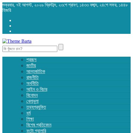
শুক্রবার, ৭ই আগস্ট, ২০২৬ খ্রিস্টাব্দ, ২৩শে শ্রাবণ, ১৪৩৩ বঙ্গাব্দ, ২৪শে সফর, ১৪৪৮
হিজরি
Search
for:
প্রচ্ছদ
জাতীয়
আন্তর্জাতিক
রাজনীতি
অর্থনীতি
আইন ও বিচার
বিনোদন
খেলাধুলা
তথ্যপ্রযুক্তি
ধর্ম
শিক্ষা
বিশেষ প্রতিবেদন
ফটো গ্যালারি