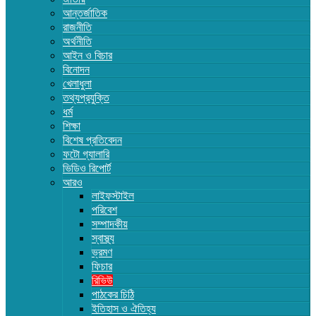
আন্তর্জাতিক
রাজনীতি
অর্থনীতি
আইন ও বিচার
বিনোদন
খেলাধুলা
তথ্যপ্রযুক্তি
ধর্ম
শিক্ষা
বিশেষ প্রতিবেদন
ফটো গ্যালারি
ভিডিও রিপোর্ট
আরও
লাইফস্টাইল
পরিবেশ
সম্পাদকীয়
স্বাস্থ্য
ভ্রমণ
ফিচার
রিভিউ
পাঠকের চিঠি
ইতিহাস ও ঐতিহ্য