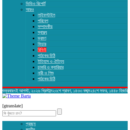
ভিডিও রিপোর্ট
আরও
লাইফস্টাইল
পরিবেশ
সম্পাদকীয়
স্বাস্থ্য
ভ্রমণ
ফিচার
রিভিউ
পাঠকের চিঠি
ইতিহাস ও ঐতিহ্য
চাকরি ও ক্যারিয়ার
নারী ও শিশু
পাঠকের চিঠি
শুক্রবার৭ই আগস্ট, ২০২৬ খ্রিস্টাব্দ২৩শে শ্রাবণ, ১৪৩৩ বঙ্গাব্দ২৪শে সফর, ১৪৪৮ হিজরি
[gtranslate]
Search
for:
প্রচ্ছদ
জাতীয়