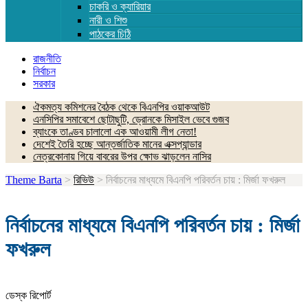
চাকরি ও ক্যারিয়ার
নারী ও শিশু
পাঠকের চিঠি
রাজনীতি
নির্বাচন
সরকার
ঐকমত্য কমিশনের বৈঠক থেকে বিএনপির ওয়াকআউট
এনসিপির সমাবেশে ছোটাছুটি, ড্রোনকে মিসাইল ভেবে গুজব
ব্যাংকে তাণ্ডব চালালো এক আওয়ামী লীগ নেতা!
দেশেই তৈরি হচ্ছে আন্তর্জাতিক মানের এক্সপ্যান্ডার
নেত্রকোনায় গিয়ে বাবরের উপর ক্ষোভ ঝাড়লেন নাসির
Theme Barta
>
রিভিউ
>
নির্বাচনের মাধ্যমে বিএনপি পরিবর্তন চায় : মির্জা ফখরুল
নির্বাচনের মাধ্যমে বিএনপি পরিবর্তন চায় : মির্জা
ফখরুল
ডেস্ক রিপোর্ট