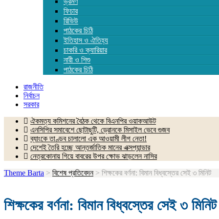
ভ্রমণ
ফিচার
রিভিউ
পাঠকের চিঠি
ইতিহাস ও ঐতিহ্য
চাকরি ও ক্যারিয়ার
নারী ও শিশু
পাঠকের চিঠি
রাজনীতি
নির্বাচন
সরকার
ঐকমত্য কমিশনের বৈঠক থেকে বিএনপির ওয়াকআউট
এনসিপির সমাবেশে ছোটাছুটি, ড্রোনকে মিসাইল ভেবে গুজব
ব্যাংকে তাণ্ডব চালালো এক আওয়ামী লীগ নেতা!
দেশেই তৈরি হচ্ছে আন্তর্জাতিক মানের এক্সপ্যান্ডার
নেত্রকোনায় গিয়ে বাবরের উপর ক্ষোভ ঝাড়লেন নাসির
Theme Barta
>
বিশেষ প্রতিবেদন
>
শিক্ষকের বর্ণনা: বিমান বিধ্বস্তের সেই ৩ মিনিট
শিক্ষকের বর্ণনা: বিমান বিধ্বস্তের সেই ৩ মিনিট