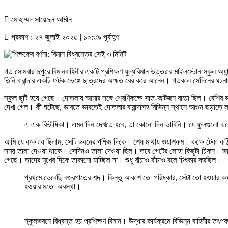
মোহাম্মদ সায়েদুল আমীন
প্রকাশ : ২৭ জুলাই ২০২৫ | ১০:৩৯ পূর্বাহ্ণ
গত সোমবার দুপুরে বিমানবাহিনীর একটি প্রশিক্ষণ যুদ্ধবিমান উত্তরার মাইলস্টোন স্
তিনি বারান্দার একটি ফটক ভেঙে ছাত্রদের অক্ষত বের করে আনেন। গতকাল সেদিনের ঘটনার
স্কুল ছুটি হয়ে গেছে। দোতলায় আমার সঙ্গে শ্রেণিকক্ষে সাত-আটজন বাচ্চা ছিল। বেশির 
দেখা গেল। কী ঘটেছে, ভাবতে ভাবতেই দোতলার বারান্দাসহ বিভিন্ন স্থানে আগুন ছড়াতে
এ এক বিভীষিকা। এমন দিন দেখতে হবে, তা কোনো দিন ভাবিনি। যে ফুলগুলো ঝরে গ
আমি যে কক্ষটায় ছিলাম, সেটি ভবনের পশ্চিম দিকে। শেষ মাথায় ওয়াশরুম। কক্ষে টেকা ক
সময় তালা দেওয়া থাকে। সেদিনও তালা দেওয়া ছিল। তবে গেটের লোহা কিছুটা চিকন। ভাবলা
গেছে। তাদের মুখের দিকে তাকানো যাচ্ছিল না। শুধু বাঁচাও বাঁচাও বলে চিৎকার করছিল।
প্রথমে ভেবেছি বজ্রপাতের শব্দ। কিন্তু আকাশ তো পরিষ্কার, সেটা তো হওয়ার 
হওয়ার মতো অবস্থা।
স্কুলভবনে বিধ্বস্ত হয় প্রশিক্ষণ বিমান। উদ্ধার কার্যক্রমে বিভিন্ন বাহিনীর তৎ