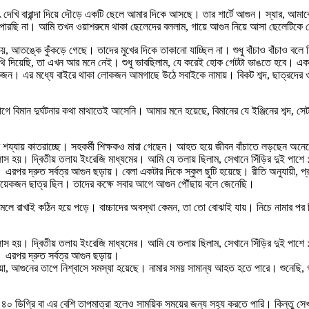
দেখি বারান্দা দিয়ে দৌড়ে একটি ছেলে আমার দিকে আসছে। তার শার্টে আগুন। স্যার, আম
রছি না। আমি তখন ওয়াশরুমে থাকা ছেলেদের বললাম, গায়ে আগুন নিয়ে আসা ছেলেটিকে তো
া ভয়, আতঙ্কে কুঁকড়ে গেছে। তাদের মুখের দিকে তাকানো যাচ্ছিল না। শুধু বাঁচাও বাঁচাও বল
 দিয়েছি, তা এখন আর মনে নেই। শুধু ভাবছিলাম, যে করেই হোক গেটটা ভাঙতে হবে। একপ
কজন। এর মধ্যে বাইরে থাকা লোকজন আমগাছে উঠে সবাইকে নামায়। বিকট শব্দ, ছাত্রদের
বিমান দুর্ঘটনার কথা মাথাতেই আসেনি। আমার মনে হয়েছে, বিমানের যে ইঞ্জিনের শব্দ, সেট
ের শয্যায় কাতরাচ্ছে। সহকর্মী শিক্ষকও মারা গেছেন। আহত হয়ে জীবন বাঁচাতে লড়ছেন অ
্লাস হয়। দ্বিতীয় তলায় ইংরেজি মাধ্যমের। আমি যে তলায় ছিলাম, সেখানে সিঁড়ির দুই পাশে
য়। এরপর দ্রুত সর্বত্র আগুন ছড়ায়। বেলা একটার দিকে স্কুল ছুটি হয়েছে। রীতি অনুযায়ী
 কয়েকজন ছাত্র ছিল। তাদের কক্ষে সবার আগে আগুন পৌঁছায় বলে জেনেছি।
মলে রাখাই কঠিন হয়ে পড়ে। বাচ্চাদের অবস্থা কেমন, তা তো বোঝাই যায়। নিচে নামার প
্লাস হয়। দ্বিতীয় তলায় ইংরেজি মাধ্যমের। আমি যে তলায় ছিলাম, সেখানে সিঁড়ির দুই পাশে
য়। এরপর দ্রুত সর্বত্র আগুন ছড়ায়।
ঁয়া, আগুনের তাপে নিশ্বাসে সমস্যা হয়েছে। নামার সময় সামান্য আহত হতে পারে। শুনেছি
০ ডিগ্রি বা এর বেশি তাপমাত্রা হলেও সাময়িক সময়ের জন্য সহ্য করতে পারি। কিন্তু সেখা