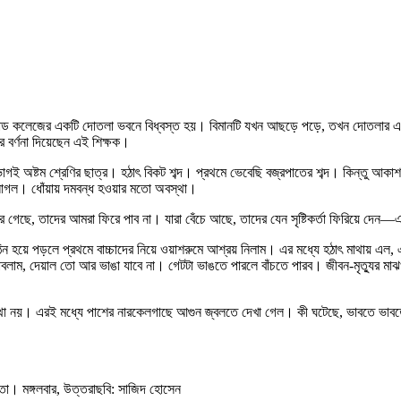
কুল অ্যান্ড কলেজের একটি দোতলা ভবনে বিধ্বস্ত হয়। বিমানটি যখন আছড়ে পড়ে, তখন দোতল
 বর্ণনা দিয়েছেন এই শিক্ষক।
ভাগই অষ্টম শ্রেণির ছাত্র। হঠাৎ বিকট শব্দ। প্রথমে ভেবেছি বজ্রপাতের শব্দ। কিন্তু 
 লাগল। ধোঁয়ায় দমবন্ধ হওয়ার মতো অবস্থা।
েছে, তাদের আমরা ফিরে পাব না। যারা বেঁচে আছে, তাদের যেন সৃষ্টিকর্তা ফিরিয়ে দেন—এ
ঠিন হয়ে পড়লে প্রথমে বাচ্চাদের নিয়ে ওয়াশরুমে আশ্রয় নিলাম। এর মধ্যে হঠাৎ মাথায় এল
ম, দেয়াল তো আর ভাঙা যাবে না। গেটটা ভাঙতে পারলে বাঁচতে পারব। জীবন-মৃত্যুর মাঝখান
কথা নয়। এরই মধ্যে পাশের নারকেলগাছে আগুন জ্বলতে দেখা গেল। কী ঘটেছে, ভাবতে ভাবতে
পরতা। মঙ্গলবার, উত্তরাছবি: সাজিদ হোসেন