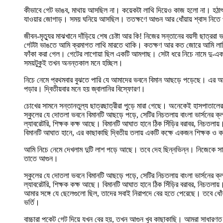
কীভাবে গেট ভাঙব, মাথায় আসছিল না। কয়েকটা লাথি দিয়েও কাজ হলো না। হঠাৎ 
যাওয়ার জোগাড়। সময় ঘনিয়ে আসছিল। ততক্ষণে আগুন আর ধোঁয়ায় শ্বাস নিতে পা
জীবন-মৃত্যুর মাঝখানে দাঁড়িয়ে শেষ চেষ্টা আর কি! নিজের সন্তানের বয়সী ছাত্রর
গেটটা ভাঙতে আমি ক্রমাগত লাথি মারতে থাকি। কতক্ষণ আর কত জোরে আমি লাথি
ফাঁকা করা গেল। গেটের লাগোয়া ছিল একটি আমগাছ। সেটা ধরে নিচে নামে দু-এ
সময়টুকুই তখন অনন্তকাল মনে হচ্ছিল।
নিচে নেমে প্রথমবার বুঝতে পারি যে আমাদের ভবনে বিমান আছড়ে পড়েছে। এর আগে 
পড়ার। দ্বিতীয়বার মনে হয় জ্বালানির বিস্ফোরণ।
চোখের সামনে সন্তানতুল্য ছাত্রছাত্রীরা পুড়ে মারা গেছে। অনেকেই হাসপাতাল
স্কুলের যে দোতলা ভবনে বিমানটি আছড়ে পড়ে, সেটির নিচতলায় বাংলা ভার্সনের ক
ল্যাবরেটরি, শিক্ষক কক্ষ আছে। বিমানটি আঘাত হানে ঠিক সিঁড়ির বরাবর, নিচতলা
বিমানটি আঘাত হানে, এর কাছাকাছি দ্বিতীয় তলায় একটি কক্ষে একজন শিক্ষক ও
আমি নিচে নেমে দেখলাম দুটি লাশ পড়ে আছে। তবে দেহ ছিন্নভিন্ন। নিজেকে সা
তাতে আগুন।
স্কুলের যে দোতলা ভবনে বিমানটি আছড়ে পড়ে, সেটির নিচতলায় বাংলা ভার্সনের ক
ল্যাবরেটরি, শিক্ষক কক্ষ আছে। বিমানটি আঘাত হানে ঠিক সিঁড়ির বরাবর, নিচতলা
আমার সঙ্গে যে ছেলেগুলো ছিল, তাদের সবাই নিরাপদে বের হতে পেরেছে। তবে ধো
ভর্তি।
বাচ্চারা পকেট গেট দিয়ে যখন বের হয়, তখন আগুন খুব কাছাকাছি। আমরা সাধারণত ৪