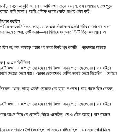
াকে বাঁচান বলে আকুতি জানাল। আমি যখন তাকে ধরলাম, তখন আমার হাতও পুড়ে
মরা পানি ঢালো। আমি এদিকে পকেট গেটটা ভাঙার চেষ্টা করি।
ে চিৎকার করছিল।
র্যায়ে কয়েকটি চিকন লোহা ভেঙে এবং বাঁকা করে একটা শরীর ঢোকানোর মতো
 ওয়াশরুমে নেওয়া, গেট ভাঙা—সব মিলিয়ে সম্ভবত মিনিট তিনেক সময়। এ
া ছিল না; বরং আছড়ে পড়ার পর দুবার বিকট শব্দ শুনেছি। প্রথমবার আছড়ে
নেকে। এ এক বিভীষিকা।
 ১২টি কক্ষ। এক পাশে মেয়েদের শ্রেণিকক্ষ, অন্য পাশে ছেলেদের। এর বাইরে
, প্রথমে মেয়েরা নেমে যায়। এরপর ছেলেদেরও বেশির ভাগই নেমে গিয়েছিল। যেখানে
র নিচতলা থেকে দৌড়ে একটা মেয়েকে বের হতে দেখলাম। তার পরনে ছিল বোরকা,
 ১২টি কক্ষ। এক পাশে মেয়েদের শ্রেণিকক্ষ, অন্য পাশে ছেলেদের। এর বাইরে
, গায়ে আগুন নিয়ে যে ছেলেটি দৌড়ে এসেছিল, সে-ও বেঁচে আছে। হাসপাতালে
নে যে তাপমাত্র তৈরি হয়েছিল, তা সহ্যের বাইরে ছিল। এর সঙ্গে ধোঁয়া মিলে