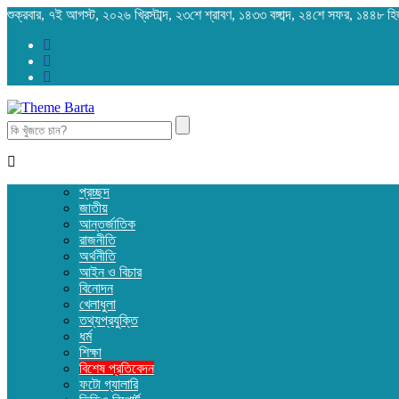
শুক্রবার, ৭ই আগস্ট, ২০২৬ খ্রিস্টাব্দ, ২৩শে শ্রাবণ, ১৪৩৩ বঙ্গাব্দ, ২৪শে সফর, ১৪৪৮ হ
Search
for:
প্রচ্ছদ
জাতীয়
আন্তর্জাতিক
রাজনীতি
অর্থনীতি
আইন ও বিচার
বিনোদন
খেলাধুলা
তথ্যপ্রযুক্তি
ধর্ম
শিক্ষা
বিশেষ প্রতিবেদন
ফটো গ্যালারি