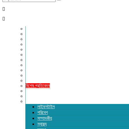
for:
প্রচ্ছদ
জাতীয়
আন্তর্জাতিক
রাজনীতি
অর্থনীতি
আইন ও বিচার
বিনোদন
খেলাধুলা
তথ্যপ্রযুক্তি
ধর্ম
শিক্ষা
বিশেষ প্রতিবেদন
ফটো গ্যালারি
ভিডিও রিপোর্ট
আরও
লাইফস্টাইল
পরিবেশ
সম্পাদকীয়
স্বাস্থ্য