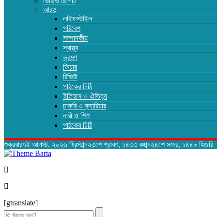
ভিডিও রিপোর্ট
আরও
লাইফস্টাইল
পরিবেশ
সম্পাদকীয়
স্বাস্থ্য
ভ্রমণ
ফিচার
রিভিউ
পাঠকের চিঠি
ইতিহাস ও ঐতিহ্য
চাকরি ও ক্যারিয়ার
নারী ও শিশু
পাঠকের চিঠি
শুক্রবার৭ই আগস্ট, ২০২৬ খ্রিস্টাব্দ২৩শে শ্রাবণ, ১৪৩৩ বঙ্গাব্দ২৪শে সফর, ১৪৪৮ হিজরি
[gtranslate]
Search