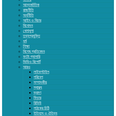
আন্তর্জাতিক
রাজনীতি
অর্থনীতি
আইন ও বিচার
বিনোদন
খেলাধুলা
তথ্যপ্রযুক্তি
ধর্ম
শিক্ষা
বিশেষ প্রতিবেদন
ফটো গ্যালারি
ভিডিও রিপোর্ট
আরও
লাইফস্টাইল
পরিবেশ
সম্পাদকীয়
স্বাস্থ্য
ভ্রমণ
ফিচার
রিভিউ
পাঠকের চিঠি
ইতিহাস ও ঐতিহ্য