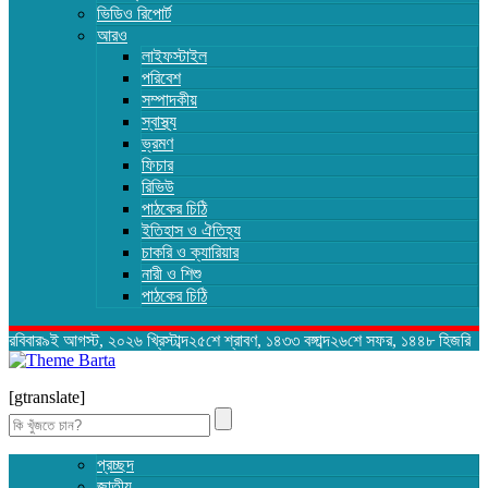
ভিডিও রিপোর্ট
আরও
লাইফস্টাইল
পরিবেশ
সম্পাদকীয়
স্বাস্থ্য
ভ্রমণ
ফিচার
রিভিউ
পাঠকের চিঠি
ইতিহাস ও ঐতিহ্য
চাকরি ও ক্যারিয়ার
নারী ও শিশু
পাঠকের চিঠি
রবিবার৯ই আগস্ট, ২০২৬ খ্রিস্টাব্দ২৫শে শ্রাবণ, ১৪৩৩ বঙ্গাব্দ২৬শে সফর, ১৪৪৮ হিজরি
[gtranslate]
Search
for:
প্রচ্ছদ
জাতীয়