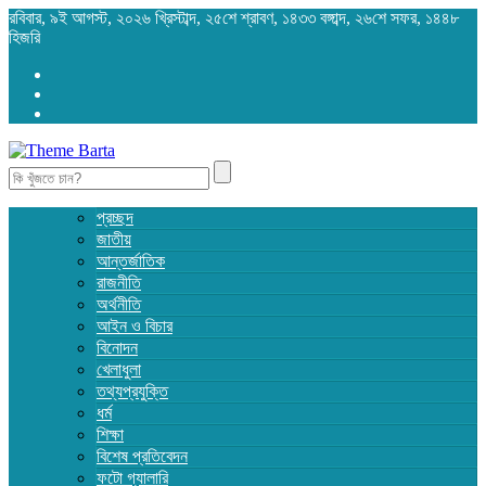
রবিবার, ৯ই আগস্ট, ২০২৬ খ্রিস্টাব্দ, ২৫শে শ্রাবণ, ১৪৩৩ বঙ্গাব্দ, ২৬শে সফর, ১৪৪৮
হিজরি
Search
for:
প্রচ্ছদ
জাতীয়
আন্তর্জাতিক
রাজনীতি
অর্থনীতি
আইন ও বিচার
বিনোদন
খেলাধুলা
তথ্যপ্রযুক্তি
ধর্ম
শিক্ষা
বিশেষ প্রতিবেদন
ফটো গ্যালারি