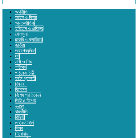
অর্থনীতি
আইন ও বিচার
আন্তর্জাতিক
ইতিহাস ও ঐতিহ্য
খেলাধুলা
চাকরি ও ক্যারিয়ার
জাতীয়
তথ্যপ্রযুক্তি
ধর্ম
নারী ও শিশু
পরিবেশ
পাঠকের চিঠি
ফটো গ্যালারি
ফিচার
বিনোদন
বিশেষ প্রতিবেদন
ভিডিও রিপোর্ট
ভ্রমণ
রাজনীতি
রিভিউ
লাইফস্টাইল
শিক্ষা
শিরোনাম