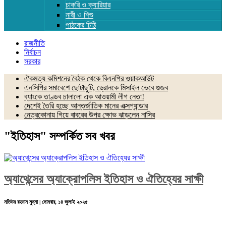
চাকরি ও ক্যারিয়ার
নারী ও শিশু
পাঠকের চিঠি
রাজনীতি
নির্বাচন
সরকার
ঐকমত্য কমিশনের বৈঠক থেকে বিএনপির ওয়াকআউট
এনসিপির সমাবেশে ছোটাছুটি, ড্রোনকে মিসাইল ভেবে গুজব
ব্যাংকে তাণ্ডব চালালো এক আওয়ামী লীগ নেতা!
দেশেই তৈরি হচ্ছে আন্তর্জাতিক মানের এক্সপ্যান্ডার
নেত্রকোনায় গিয়ে বাবরের উপর ক্ষোভ ঝাড়লেন নাসির
"ইতিহাস" সম্পর্কিত সব খবর
অ্যাথেন্সের অ্যাক্রোপলিস ইতিহাস ও ঐতিহ্যের সাক্ষী
মতিউর রহমান মুন্না | সোমবার, ১৪ জুলাই ২০২৫