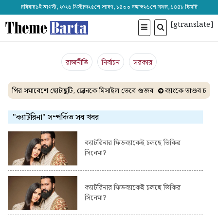
রবিবার৯ই আগস্ট, ২০২৬ খ্রিস্টাব্দ২৫শে শ্রাবণ, ১৪৩৩ বঙ্গাব্দ২৬শে সফর, ১৪৪৮ হিজরি
[gtranslate]
রাজনীতি
নির্বাচন
সরকার
সিপির সমাবেশে ছোটাছুটি, ড্রোনকে মিসাইল ভেবে গুজব
ব্যাংকে তাণ্ডব চালা
"ক্যাটরিনা" সম্পর্কিত সব খবর
ক্যাটরিনার ফিডব্যাকেই চলছে ভিকির
সিনেমা?
ক্যাটরিনার ফিডব্যাকেই চলছে ভিকির
সিনেমা?