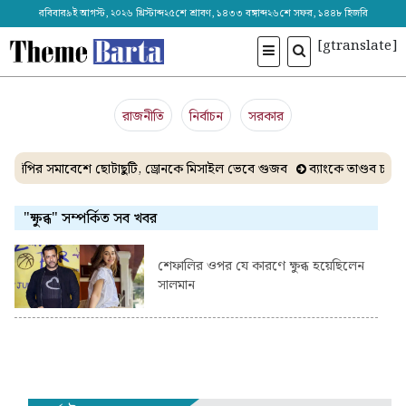
রবিবার৯ই আগস্ট, ২০২৬ খ্রিস্টাব্দ২৫শে শ্রাবণ, ১৪৩৩ বঙ্গাব্দ২৬শে সফর, ১৪৪৮ হিজরি
[gtranslate]
রাজনীতি
নির্বাচন
সরকার
সিপির সমাবেশে ছোটাছুটি, ড্রোনকে মিসাইল ভেবে গুজব
ব্যাংকে তাণ্ডব চাল
"ক্ষুব্ধ" সম্পর্কিত সব খবর
শেফালির ওপর যে কারণে ক্ষুব্ধ হয়েছিলেন
সালমান