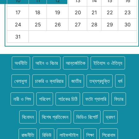
10
11
12
13
14
15
16
17
18
19
20
21
22
23
24
25
26
27
28
29
30
31
অর্থনীতি
আইন ও বিচার
আন্তর্জাতিক
ইতিহাস ও ঐতিহ্য
খেলাধুলা
চাকরি ও ক্যারিয়ার
জাতীয়
তথ্যপ্রযুক্তি
ধর্ম
নারী ও শিশু
পরিবেশ
পাঠকের চিঠি
ফটো গ্যালারি
ফিচার
বিনোদন
বিশেষ প্রতিবেদন
ভিডিও রিপোর্ট
ভ্রমণ
রাজনীতি
রিভিউ
লাইফস্টাইল
শিক্ষা
শিরোনাম