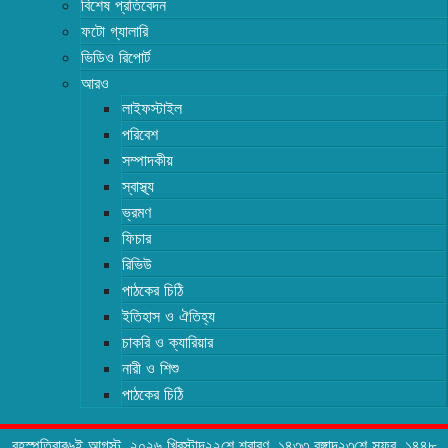
বিশেষ প্রতিবেদন
ফটো গ্যালারি
ভিডিও রিপোর্ট
আরও
লাইফস্টাইল
পরিবেশ
সম্পাদকীয়
স্বাস্থ্য
ভ্রমণ
ফিচার
রিভিউ
পাঠকের চিঠি
ইতিহাস ও ঐতিহ্য
চাকরি ও ক্যারিয়ার
নারী ও শিশু
পাঠকের চিঠি
বৃহস্পতিবার৬ই আগস্ট, ২০২৬ খ্রিস্টাব্দ২২শে শ্রাবণ, ১৪৩৩ বঙ্গাব্দ২৩শে সফর, ১৪৪৮