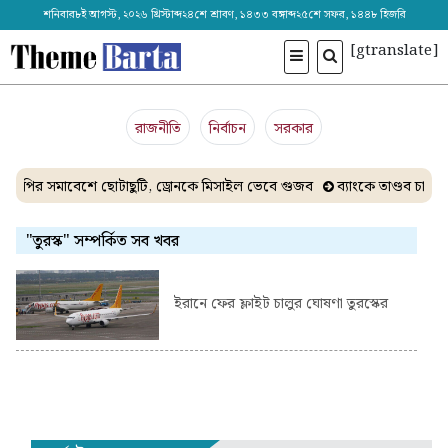
শনিবার৮ই আগস্ট, ২০২৬ খ্রিস্টাব্দ২৪শে শ্রাবণ, ১৪৩৩ বঙ্গাব্দ২৫শে সফর, ১৪৪৮ হিজরি
[gtranslate]
রাজনীতি
নির্বাচন
সরকার
সিপির সমাবেশে ছোটাছুটি, ড্রোনকে মিসাইল ভেবে গুজব
ব্যাংকে তাণ্ডব চালা
"তুরস্ক" সম্পর্কিত সব খবর
ইরানে ফের ফ্লাইট চালুর ঘোষণা তুরস্কের