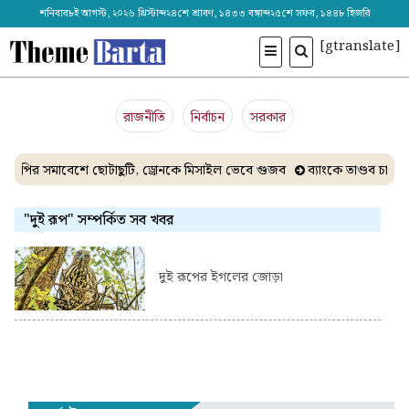
শনিবার৮ই আগস্ট, ২০২৬ খ্রিস্টাব্দ২৪শে শ্রাবণ, ১৪৩৩ বঙ্গাব্দ২৫শে সফর, ১৪৪৮ হিজরি
[gtranslate]
রাজনীতি
নির্বাচন
সরকার
সিপির সমাবেশে ছোটাছুটি, ড্রোনকে মিসাইল ভেবে গুজব
ব্যাংকে তাণ্ডব চালা
"দুই রূপ" সম্পর্কিত সব খবর
দুই রূপের ইগলের জোড়া