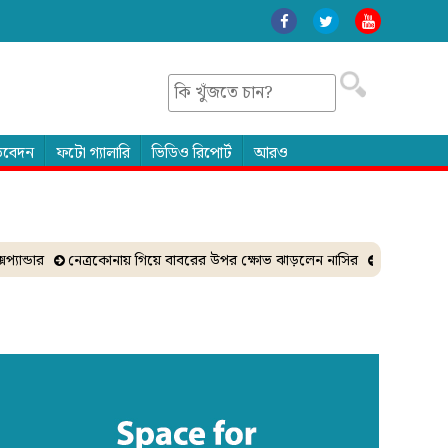
তিবেদন
ফটো গ্যালারি
ভিডিও রিপোর্ট
আরও
্ডার
নেত্রকোনায় গিয়ে বাবরের উপর ক্ষোভ ঝাড়লেন নাসির
ঐকমত্য কমিশন