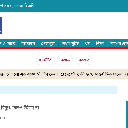
 ২৪শে সফর, ১৪৪৮ হিজরি
 ও বিচার
বিনোদন
খেলাধুলা
তথ্যপ্রযুক্তি
ধর্ম
শিক্ষা
বিশেষ প্র
রাজনীতি
নির্বাচন
সরকার
ডব চালালো এক আওয়ামী লীগ নেতা!
দেশেই তৈরি হচ্ছে আন্তর্জাতিক মানের এক্সপ্যান
বিদ্যুৎ বিলও উঠছে না
 ২০২৫