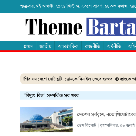
শুক্রবার, ৭ই আগস্ট, ২০২৬ খ্রিস্টাব্দ, ২৩শে শ্রাবণ, ১৪৩৩ বঙ্গাব্দ,
প্রচ্ছদ
জাতীয়
আন্তর্জাতিক
রাজনীতি
অর্থনীতি
আইন
এনসিপির সমাবেশে ছোটাছুটি, ড্রোনকে মিসাইল ভেবে গুজব
ব্যাংকে তাণ্
"বিদ্যুৎ বিল" সম্পর্কিত সব খবর
দেশের সর্ববৃহৎ নভোথিয়েটারের 
ডেস্ক রিপোর্ট | বৃহস্পতিবার, ০৩ জুলাই