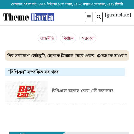
সোমবার১০ই আগস্ট, ২০২৬ খ্রিস্টাব্দ২৬শে শ্রাবণ, ১৪৩৩ বঙ্গাব্দ২৭শে সফর, ১৪৪৮ হিজরি
[gtranslate]
রাজনীতি
নির্বাচন
সরকার
সিপির সমাবেশে ছোটাছুটি, ড্রোনকে মিসাইল ভেবে গুজব
ব্যাংকে তাণ্ডব চাল
"বিপিএল" সম্পর্কিত সব খবর
বিপিএলে আসছে ‘নোয়াখালী রয়্যালস’!