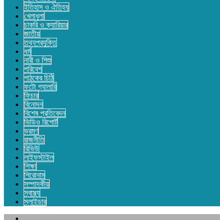
ইতিহাস ও ঐতিহ্য
খেলাধুলা
চাকরি ও ক্যারিয়ার
জাতীয়
তথ্যপ্রযুক্তি
ধর্ম
নারী ও শিশু
পরিবেশ
পাঠকের চিঠি
ফটো গ্যালারি
ফিচার
বিনোদন
বিশেষ প্রতিবেদন
ভিডিও রিপোর্ট
ভ্রমণ
রাজনীতি
রিভিউ
লাইফস্টাইল
শিক্ষা
শিরোনাম
সম্পাদকীয়
স্বাস্থ্য
স্লাইডার