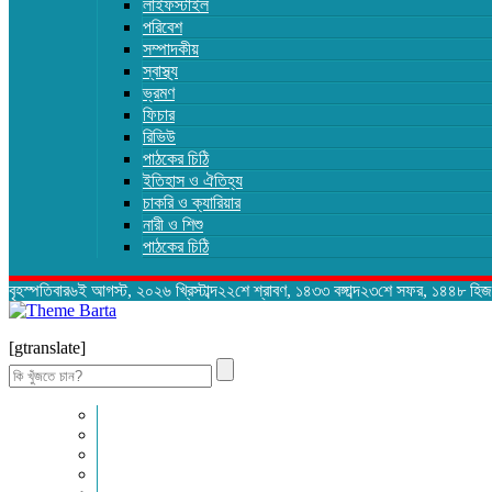
লাইফস্টাইল
পরিবেশ
সম্পাদকীয়
স্বাস্থ্য
ভ্রমণ
ফিচার
রিভিউ
পাঠকের চিঠি
ইতিহাস ও ঐতিহ্য
চাকরি ও ক্যারিয়ার
নারী ও শিশু
পাঠকের চিঠি
বৃহস্পতিবার৬ই আগস্ট, ২০২৬ খ্রিস্টাব্দ২২শে শ্রাবণ, ১৪৩৩ বঙ্গাব্দ২৩শে সফর, ১৪৪৮ হিজ
[gtranslate]
Search
for:
প্রচ্ছদ
জাতীয়
আন্তর্জাতিক
রাজনীতি