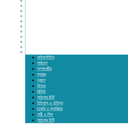
অর্থনীতি
আইন ও বিচার
বিনোদন
খেলাধুলা
তথ্যপ্রযুক্তি
ধর্ম
শিক্ষা
বিশেষ প্রতিবেদন
ফটো গ্যালারি
ভিডিও রিপোর্ট
আরও
লাইফস্টাইল
পরিবেশ
সম্পাদকীয়
স্বাস্থ্য
ভ্রমণ
ফিচার
রিভিউ
পাঠকের চিঠি
ইতিহাস ও ঐতিহ্য
চাকরি ও ক্যারিয়ার
নারী ও শিশু
পাঠকের চিঠি