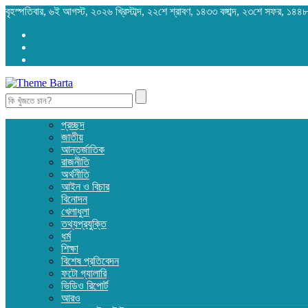
বৃহস্পতিবার, ৬ই আগস্ট, ২০২৬ খ্রিস্টাব্দ, ২২শে শ্রাবণ, ১৪৩৩ বঙ্গাব্দ, ২৩শে সফর, ১৪৪
Search
for:
প্রচ্ছদ
জাতীয়
আন্তর্জাতিক
রাজনীতি
অর্থনীতি
আইন ও বিচার
বিনোদন
খেলাধুলা
তথ্যপ্রযুক্তি
ধর্ম
শিক্ষা
বিশেষ প্রতিবেদন
ফটো গ্যালারি
ভিডিও রিপোর্ট
আরও