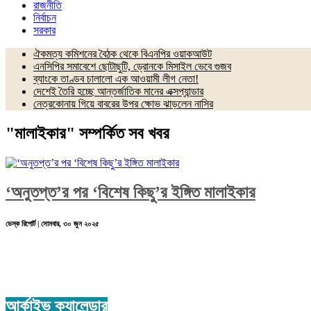
রাজনীতি
নির্বাচন
সরকার
ঐকমত্য কমিশনের বৈঠক থেকে বিএনপির ওয়াকআউট
এনসিপির সমাবেশে ছোটাছুটি, ড্রোনকে মিসাইল ভেবে গুজব
ব্যাংকে তাণ্ডব চালালো এক আওয়ামী লীগ নেতা!
দেশেই তৈরি হচ্ছে আন্তর্জাতিক মানের এক্সপ্যান্ডার
নেত্রকোনায় গিয়ে বাবরের উপর ক্ষোভ ঝাড়লেন নাসির
"মালাইকার" সম্পর্কিত সব খবর
‘অনুতপ্ত’র পর ‘বিশেষ কিছু’র ইঙ্গিত মালাইকার
ডেস্ক রিপোর্ট | সোমবার, ৩০ জুন ২০২৫
আর্কাইভ ক্যালেন্ডার