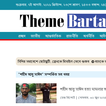
শুক্রবার, ৭ই আগস্ট, ২০২৬ খ্রিস্টাব্দ, ২৩শে শ্রাবণ, ১৪৩৩ বঙ্গাব্দ,
প্রচ্ছদ
জাতীয়
আন্তর্জাতিক
রাজনীতি
অর্থনীতি
আইন
ট
এনসিপির সমাবেশে ছোটাছুটি, ড্রোনকে মিসাইল ভেবে গুজব
ব্যাংকে তাণ
"শহীদ আবু সাঈদ" সম্পর্কিত সব খবর
শহীদ আবু সাঈদ হত্যা মামলার 
ডেস্ক রিপোর্ট | সোমবার, ৩০ জুন ২০২৫