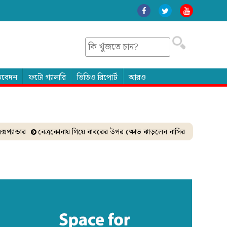
তিবেদন
ফটো গ্যালারি
ভিডিও রিপোর্ট
আরও
ন্ডার
নেত্রকোনায় গিয়ে বাবরের উপর ক্ষোভ ঝাড়লেন নাসির
ঐকমত্য কমিশ