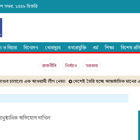
 ২৪শে সফর, ১৪৪৮ হিজরি
 ও বিচার
বিনোদন
খেলাধুলা
তথ্যপ্রযুক্তি
ধর্ম
শিক্ষা
বিশেষ প্র
রাজনীতি
নির্বাচন
সরকার
্ডব চালালো এক আওয়ামী লীগ নেতা!
দেশেই তৈরি হচ্ছে আন্তর্জাতিক মানের এক্সপ্যা
আনুষ্ঠানিক অভিযোগ দাখিল