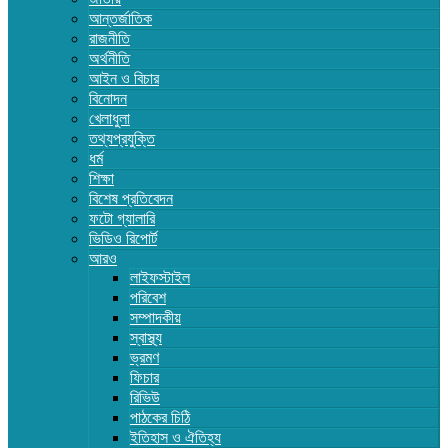
আন্তর্জাতিক
রাজনীতি
অর্থনীতি
আইন ও বিচার
বিনোদন
খেলাধুলা
তথ্যপ্রযুক্তি
ধর্ম
শিক্ষা
বিশেষ প্রতিবেদন
ফটো গ্যালারি
ভিডিও রিপোর্ট
আরও
লাইফস্টাইল
পরিবেশ
সম্পাদকীয়
স্বাস্থ্য
ভ্রমণ
ফিচার
রিভিউ
পাঠকের চিঠি
ইতিহাস ও ঐতিহ্য