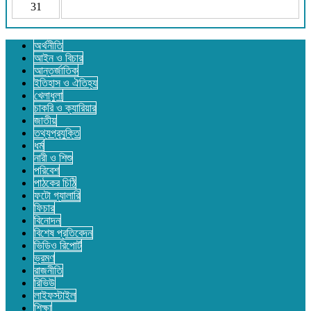
31
অর্থনীতি
আইন ও বিচার
আন্তর্জাতিক
ইতিহাস ও ঐতিহ্য
খেলাধুলা
চাকরি ও ক্যারিয়ার
জাতীয়
তথ্যপ্রযুক্তি
ধর্ম
নারী ও শিশু
পরিবেশ
পাঠকের চিঠি
ফটো গ্যালারি
ফিচার
বিনোদন
বিশেষ প্রতিবেদন
ভিডিও রিপোর্ট
ভ্রমণ
রাজনীতি
রিভিউ
লাইফস্টাইল
শিক্ষা