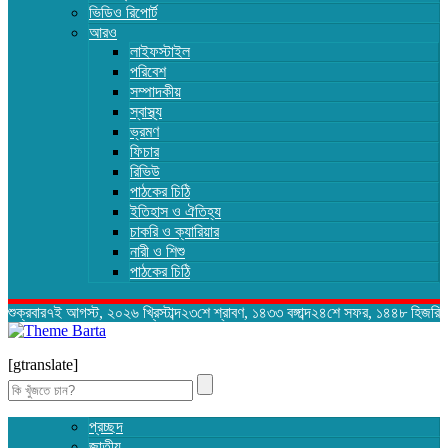
ভিডিও রিপোর্ট
আরও
লাইফস্টাইল
পরিবেশ
সম্পাদকীয়
স্বাস্থ্য
ভ্রমণ
ফিচার
রিভিউ
পাঠকের চিঠি
ইতিহাস ও ঐতিহ্য
চাকরি ও ক্যারিয়ার
নারী ও শিশু
পাঠকের চিঠি
শুক্রবার৭ই আগস্ট, ২০২৬ খ্রিস্টাব্দ২৩শে শ্রাবণ, ১৪৩৩ বঙ্গাব্দ২৪শে সফর, ১৪৪৮ হিজরি
[gtranslate]
Search
for:
প্রচ্ছদ
জাতীয়