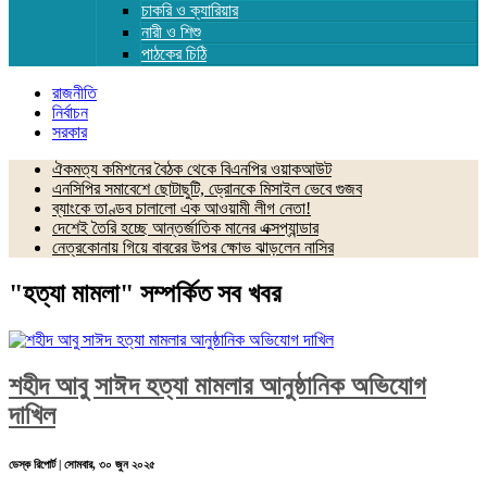
চাকরি ও ক্যারিয়ার
নারী ও শিশু
পাঠকের চিঠি
রাজনীতি
নির্বাচন
সরকার
ঐকমত্য কমিশনের বৈঠক থেকে বিএনপির ওয়াকআউট
এনসিপির সমাবেশে ছোটাছুটি, ড্রোনকে মিসাইল ভেবে গুজব
ব্যাংকে তাণ্ডব চালালো এক আওয়ামী লীগ নেতা!
দেশেই তৈরি হচ্ছে আন্তর্জাতিক মানের এক্সপ্যান্ডার
নেত্রকোনায় গিয়ে বাবরের উপর ক্ষোভ ঝাড়লেন নাসির
"হত্যা মামলা" সম্পর্কিত সব খবর
শহীদ আবু সাঈদ হত্যা মামলার আনুষ্ঠানিক অভিযোগ
দাখিল
ডেস্ক রিপোর্ট | সোমবার, ৩০ জুন ২০২৫