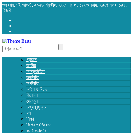
শুক্রবার, ৭ই আগস্ট, ২০২৬ খ্রিস্টাব্দ, ২৩শে শ্রাবণ, ১৪৩৩ বঙ্গাব্দ, ২৪শে সফর, ১৪৪৮
হিজরি
Search
for:
প্রচ্ছদ
জাতীয়
আন্তর্জাতিক
রাজনীতি
অর্থনীতি
আইন ও বিচার
বিনোদন
খেলাধুলা
তথ্যপ্রযুক্তি
ধর্ম
শিক্ষা
বিশেষ প্রতিবেদন
ফটো গ্যালারি