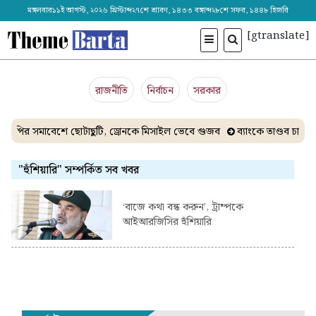
মঙ্গলবার১১ই আগস্ট, ২০২৬ খ্রিস্টাব্দ২৭শে শ্রাবণ, ১৪৩৩ বঙ্গাব্দ২৮শে সফর, ১৪৪৮ হিজরি
[gtranslate]
রাজনীতি
নির্বাচন
সরকার
সিপির সমাবেশে ছোটাছুটি, ড্রোনকে মিসাইল ভেবে গুজব
ব্যাংকে তাণ্ডব চালা
"হুঁশিয়ারি" সম্পর্কিত সব খবর
‘বাজে কথা বন্ধ করুন’, ট্রাম্পকে
আইআরজিসির হুঁশিয়ারি