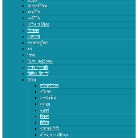
আন্তর্জাতিক
রাজনীতি
অর্থনীতি
আইন ও বিচার
বিনোদন
খেলাধুলা
তথ্যপ্রযুক্তি
ধর্ম
শিক্ষা
বিশেষ প্রতিবেদন
ফটো গ্যালারি
ভিডিও রিপোর্ট
আরও
লাইফস্টাইল
পরিবেশ
সম্পাদকীয়
স্বাস্থ্য
ভ্রমণ
ফিচার
রিভিউ
পাঠকের চিঠি
ইতিহাস ও ঐতিহ্য