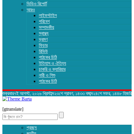
ভিডিও রিপোর্ট
আরও
লাইফস্টাইল
পরিবেশ
সম্পাদকীয়
স্বাস্থ্য
ভ্রমণ
ফিচার
রিভিউ
পাঠকের চিঠি
ইতিহাস ও ঐতিহ্য
চাকরি ও ক্যারিয়ার
নারী ও শিশু
পাঠকের চিঠি
শুক্রবার৭ই আগস্ট, ২০২৬ খ্রিস্টাব্দ২৩শে শ্রাবণ, ১৪৩৩ বঙ্গাব্দ২৪শে সফর, ১৪৪৮ হিজরি
[gtranslate]
Search
for:
প্রচ্ছদ
জাতীয়