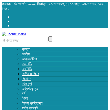
শুক্রবার, ৭ই আগস্ট, ২০২৬ খ্রিস্টাব্দ, ২৩শে শ্রাবণ, ১৪৩৩ বঙ্গাব্দ, ২৪শে সফর, ১৪৪৮
হিজরি
Search
for:
প্রচ্ছদ
জাতীয়
আন্তর্জাতিক
রাজনীতি
অর্থনীতি
আইন ও বিচার
বিনোদন
খেলাধুলা
তথ্যপ্রযুক্তি
ধর্ম
শিক্ষা
বিশেষ প্রতিবেদন
ফটো গ্যালারি