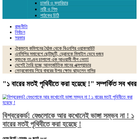
চাকরি ও ক্যারিয়ার
নারী ও শিশু
পাঠকের চিঠি
রাজনীতি
নির্বাচন
সরকার
ঐকমত্য কমিশনের বৈঠক থেকে বিএনপির ওয়াকআউট
এনসিপির সমাবেশে ছোটাছুটি, ড্রোনকে মিসাইল ভেবে গুজব
ব্যাংকে তাণ্ডব চালালো এক আওয়ামী লীগ নেতা!
দেশেই তৈরি হচ্ছে আন্তর্জাতিক মানের এক্সপ্যান্ডার
নেত্রকোনায় গিয়ে বাবরের উপর ক্ষোভ ঝাড়লেন নাসির
"১ বারের মতই পৃথিবীতে করা হয়েছে !" সম্পর্কিত সব খবর
বিশ্বরেকর্ড! যেগুলোকে আর কখোনেই ভাঙ্গা সম্ভব না ! ১
বারের মতই পৃথিবীতে করা হয়েছে !
ডেস্ক রিপোর্ট | সোমবার, ২৮ জুলাই ২০২৫