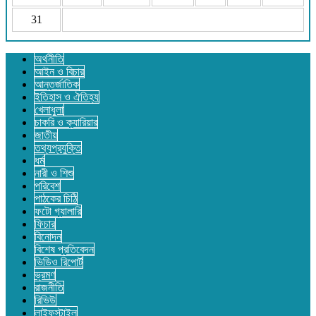
31
অর্থনীতি
আইন ও বিচার
আন্তর্জাতিক
ইতিহাস ও ঐতিহ্য
খেলাধুলা
চাকরি ও ক্যারিয়ার
জাতীয়
তথ্যপ্রযুক্তি
ধর্ম
নারী ও শিশু
পরিবেশ
পাঠকের চিঠি
ফটো গ্যালারি
ফিচার
বিনোদন
বিশেষ প্রতিবেদন
ভিডিও রিপোর্ট
ভ্রমণ
রাজনীতি
রিভিউ
লাইফস্টাইল